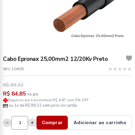
Cabo Epronax 25,00mm2 12/20Kv Preto
SKU 134635
R$ 89,32
R$ 84,85
no pix
Pague no pix e economize R$ 4,47 com 5% OFF
ou 1x de R$ 89,32 sem juros no cartão
−
+
Comprar
Adicionar ao carrinho