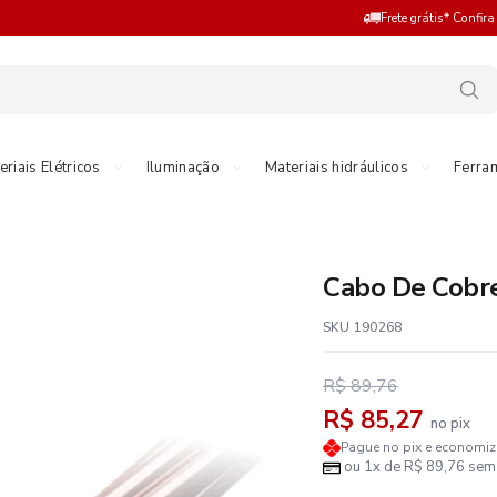
Frete grátis* Confir
eriais Elétricos
Iluminação
Materiais hidráulicos
Ferra
Cabo De Cobr
SKU 190268
R$ 89,76
R$ 85,27
no pix
Pague no pix e economi
ou 1x de R$ 89,76 sem 