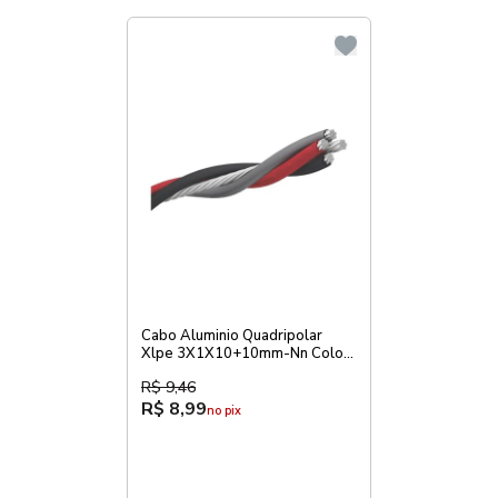
Cabo Aluminio Quadripolar
Xlpe 3X1X10+10mm-Nn Color
Preto/Cinza/Vermelho
R$ 9,46
R$ 8,99
no pix