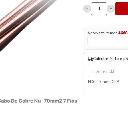
−
+
Aproveite, temos
4668
Calcular frete e p
Não sei meu CEP