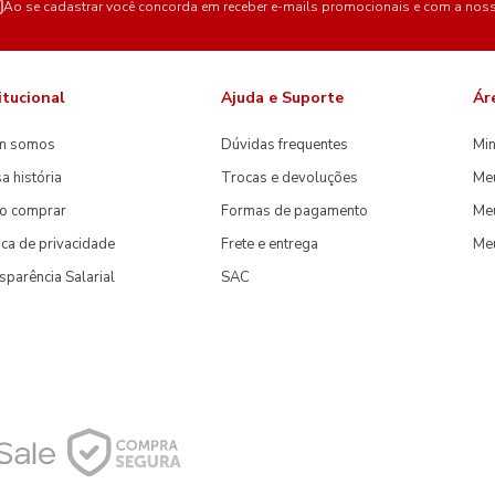
Ao se cadastrar você concorda em receber e-mails promocionais e com a nos
itucional
Ajuda e Suporte
Ár
m somos
Dúvidas frequentes
Min
a história
Trocas e devoluções
Me
o comprar
Formas de pagamento
Meu
tica de privacidade
Frete e entrega
Me
sparência Salarial
SAC