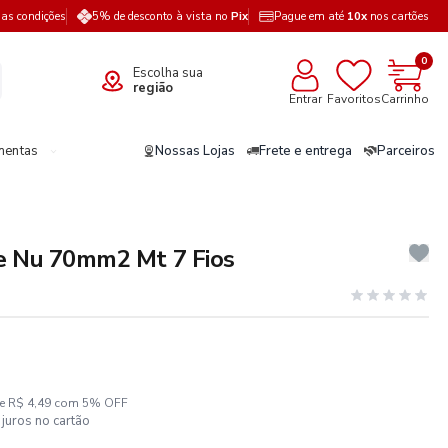
a as condições
5% de desconto à vista no
Pix
Pague em até
10x
nos cartões
0
Escolha sua
região
Entrar
Favoritos
Carrinho
mentas
Nossas Lojas
Frete e entrega
Parceiros
e Nu 70mm2 Mt 7 Fios
ze R$ 4,49 com 5% OFF
juros no cartão