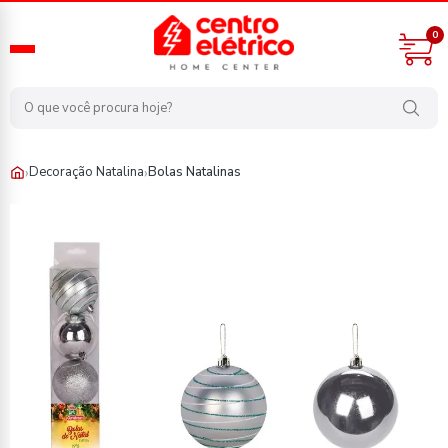
0
›
›
Decoração Natalina
Bolas Natalinas