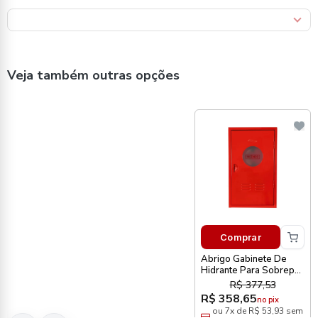
Veja também outras opções
Comprar
Abrigo Gabinete De
Hidrante Para Sobrepor
75 X 45 X 17cm
R$ 377,53
Metalcasty
R$ 358,65
no pix
ou 7x de R$ 53,93 sem