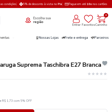
a as condições
5% de desconto à vista no
Pix
Pague em até
10x
nos cartões
0
Escolha sua
região
Entrar
Favoritos
Carrinho
mentas
Nossas Lojas
Frete e entrega
Parceiros
aruga Suprema Taschibra E27 Branca
ze R$ 1,73 com 5% OFF