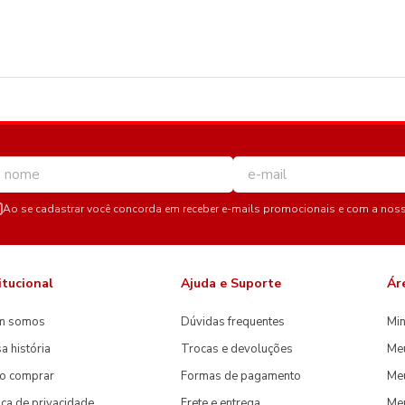
Ao se cadastrar você concorda em receber e-mails promocionais e com a nos
itucional
Ajuda e Suporte
Ár
m somos
Dúvidas frequentes
Min
a história
Trocas e devoluções
Me
o comprar
Formas de pagamento
Meu
tica de privacidade
Frete e entrega
Me