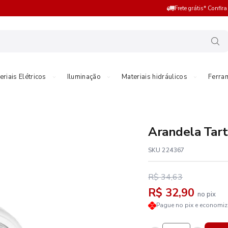
Frete grátis* Confir
eriais Elétricos
Iluminação
Materiais hidráulicos
Ferra
Arandela Tart
SKU 224367
R$ 34,63
R$ 32,90
no pix
Pague no pix e economi