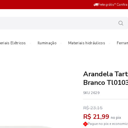
Frete grátis* Confir
eriais Elétricos
Iluminação
Materiais hidráulicos
Ferra
Arandela Tar
Branco Tl010
SKU 2629
R$ 23,15
R$ 21,99
no pix
Pague no pix e economi