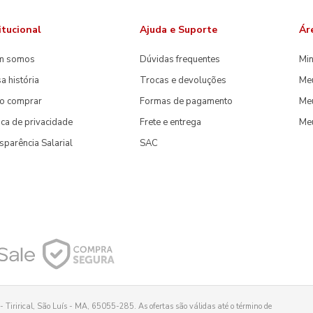
itucional
Ajuda e Suporte
Ár
m somos
Dúvidas frequentes
Min
a história
Trocas e devoluções
Me
o comprar
Formas de pagamento
Meu
tica de privacidade
Frete e entrega
Me
sparência Salarial
SAC
 Tirirical, São Luís - MA, 65055-285. As ofertas são válidas até o término de