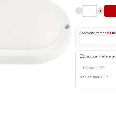
−
+
Aproveite, temos
81
un
Calcular frete e p
Não sei meu CEP