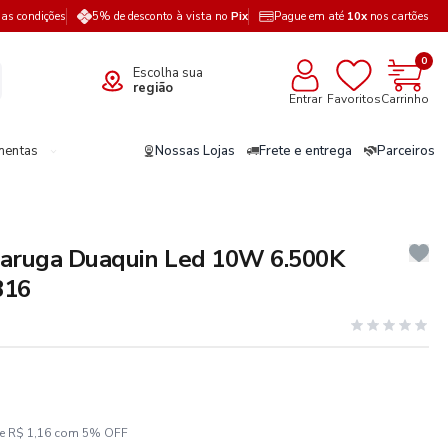
a as condições
5% de desconto à vista no
Pix
Pague em até
10x
nos cartões
0
Escolha sua
região
Entrar
Favoritos
Carrinho
mentas
Nossas Lojas
Frete e entrega
Parceiros
taruga Duaquin Led 10W 6.500K
316
ze R$ 1,16 com 5% OFF