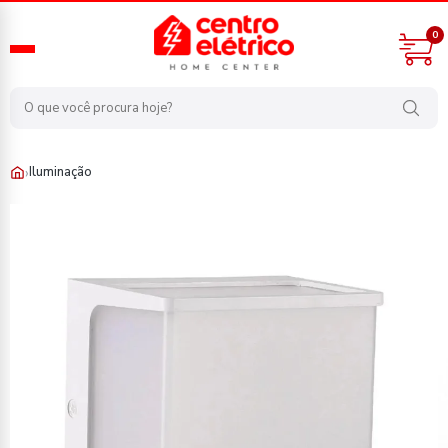
0
›
Iluminação