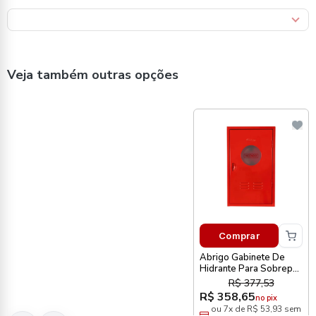
Veja também outras opções
Comprar
Abrigo Gabinete De
Hidrante Para Sobrepor
75 X 45 X 17cm
R$ 377,53
Metalcasty
R$ 358,65
no pix
ou 7x de R$ 53,93 sem