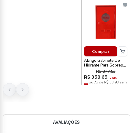
Comprar
Abrigo Gabinete De
Hidrante Para Sobrepor
75 X 45 X 17cm
R$ 377,53
Metalcasty
R$ 358,65
no pix
ou 7x de R$ 53,93 sem
juros
AVALIAÇÕES