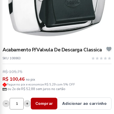
Acabamento P/Valvula De Descarga Classica
SKU 108863
R$ 105,75
R$ 100,46
no pix
Pague no pix e economize R$ 5,29 com 5% OFF
ou 2x de R$ 52,88 sem juros no cartão
−
+
Comprar
Adicionar ao carrinho