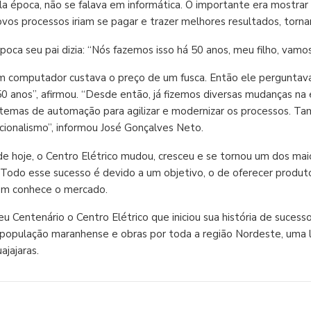
la época, não se falava em informática. O importante era mostrar
vos processos iriam se pagar e trazer melhores resultados, torn
poca seu pai dizia: “Nós fazemos isso há 50 anos, meu filho, vamo
 computador custava o preço de um fusca. Então ele perguntava 
0 anos”, afirmou. “Desde então, já fizemos diversas mudanças na 
stemas de automação para agilizar e modernizar os processos. Ta
cionalismo”, informou José Gonçalves Neto.
e hoje, o Centro Elétrico mudou, cresceu e se tornou um dos mai
l. Todo esse sucesso é devido a um objetivo, o de oferecer produ
em conhece o mercado.
 Centenário o Centro Elétrico que iniciou sua história de sucess
opulação maranhense e obras por toda a região Nordeste, uma lo
jajaras.