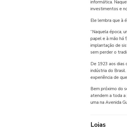
informática. Naque
investimentos e no
Ele lembra que à é
“Naquela época, um
papel e à mão há 5
implantação de si
sem perder o tradi
De 1923 aos dias d
indústria do Brasi
experiência de qu
Bem próximo do seu
atendem a toda a p
uma na Avenida Gua
Lojas