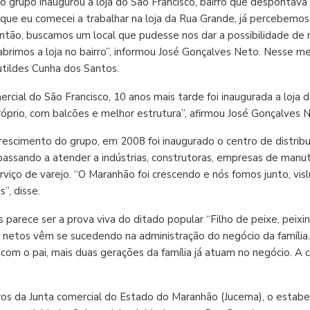
 grupo inaugurou a loja do São Francisco, bairro que despontava
que eu comecei a trabalhar na loja da Rua Grande, já percebemos 
ntão, buscamos um local que pudesse nos dar a possibilidade de
abrimos a loja no bairro”, informou José Gonçalves Neto. Nesse m
tildes Cunha dos Santos.
rcial do São Francisco, 10 anos mais tarde foi inaugurada a loja
prio, com balcões e melhor estrutura”, afirmou José Gonçalves 
rescimento do grupo, em 2008 foi inaugurado o centro de distribui
 passando a atender a indústrias, construtoras, empresas de man
rviço de varejo. “O Maranhão foi crescendo e nós fomos junto, v
”, disse.
s parece ser a prova viva do ditado popular “Filho de peixe, pei
s e netos vêm se sucedendo na administração do negócio da família
 com o pai, mais duas gerações da família já atuam no negócio. A
ros da Junta comercial do Estado do Maranhão (Jucema), o estab