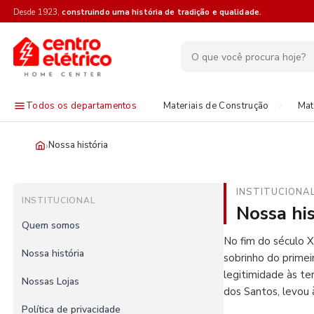
Desde 1923,
construindo uma história de tradição e qualidade.
Todos os departamentos
Materiais de Construção
Mat
›
Nossa história
INSTITUCIONA
INSTITUCIONAL
Nossa his
Quem somos
No fim do século X
Nossa história
sobrinho do prime
legitimidade às te
Nossas Lojas
dos Santos, levou 
Política de privacidade