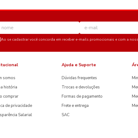
Ao se cadastrar você concorda em receber e-mails promocionais e com a nos
itucional
Ajuda e Suporte
Ár
m somos
Dúvidas frequentes
Min
a história
Trocas e devoluções
Me
o comprar
Formas de pagamento
Meu
tica de privacidade
Frete e entrega
Me
sparência Salarial
SAC