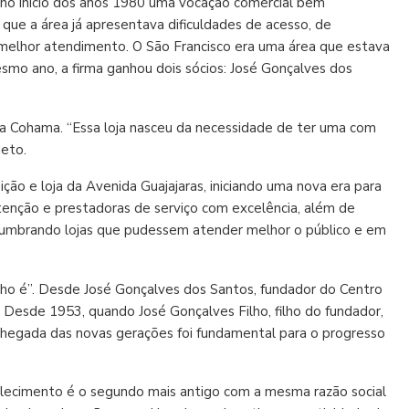
 no início dos anos 1980 uma vocação comercial bem
que a área já apresentava dificuldades de acesso, de
 melhor atendimento. O São Francisco era uma área que estava
esmo ano, a firma ganhou dois sócios: José Gonçalves dos
 da Cohama. “Essa loja nasceu da necessidade de ter uma com
Neto.
ção e loja da Avenida Guajajaras, iniciando uma nova era para
utenção e prestadoras de serviço com excelência, além de
islumbrando lojas que pudessem atender melhor o público e em
xinho é”. Desde José Gonçalves dos Santos, fundador do Centro
. Desde 1953, quando José Gonçalves Filho, filho do fundador,
 chegada das novas gerações foi fundamental para o progresso
elecimento é o segundo mais antigo com a mesma razão social