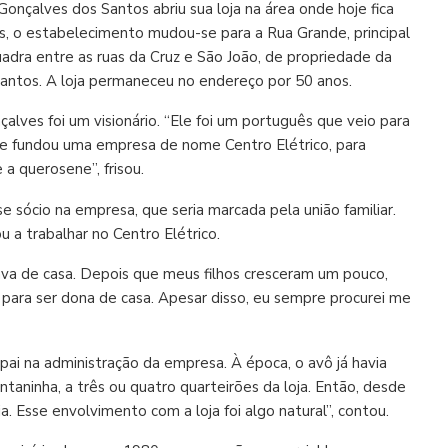
nçalves dos Santos abriu sua loja na área onde hoje fica
s, o estabelecimento mudou-se para a Rua Grande, principal
uadra entre as ruas da Cruz e São João, de propriedade da
 Santos. A loja permaneceu no endereço por 50 anos.
lves foi um visionário. “Ele foi um português que veio para
 Ele fundou uma empresa de nome Centro Elétrico, para
a querosene”, frisou.
 sócio na empresa, que seria marcada pela união familiar.
 a trabalhar no Centro Elétrico.
hava de casa. Depois que meus filhos cresceram um pouco,
 para ser dona de casa. Apesar disso, eu sempre procurei me
ai na administração da empresa. À época, o avô já havia
ntaninha, a três ou quatro quarteirões da loja. Então, desde
ja. Esse envolvimento com a loja foi algo natural”, contou.