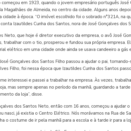
o começou em 1923, quando o jovem empresário português José Go
da Magalhães de Almeida, no centro da cidade. Alguns anos depoi
a cidade à época. “O imóvel escolhido foi o sobrado n°321A, na q
, conta Izautildes Cunha dos Santos, nora de José Gonçalves dos
s Neto, que hoje é diretor executivo da empresa, o avô José Gonça
s, trabalhar com o tio, prosperou e fundou sua própria empresa.
rial elétrico em uma cidade onde ainda se usava candeeiro a gás e 
sé Gonçalves dos Santos Filho passou a ajudar o pai, tornando-se
es Filho, foi nessa época que Izautildes Cunha dos Santos passou
me interessei e passei a trabalhar na empresa. Às vezes, trabal
a loja, mas sempre apenas no período da manhã, guardando a tarde
amento da loja”, disse.
alves dos Santos Neto, então com 16 anos, começou a ajudar o p
eu nasci, já existia o Centro Elétrico. Nós morávamos na Rua de Sa
nha o costume de ir pela manhã para a escola e à tarde ir para a lo