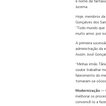
e nome de fantasia
Jucema.
Hoje, membros da f
Gonçalves dos Sant
“Todo mundo que at
muito amor, por is
A primeira sucess
administração da 
Assim, José Gonçal
“Minhas irmãs Tân
soube trabalhar mu
falecimento do meu
tornaram-se sócios
Modernização
— C
melhorar os proce
convencê-lo a faze