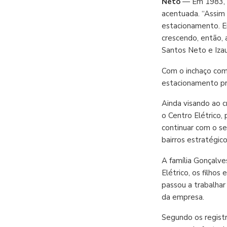
Neto
— Em 1983, o
acentuada. “Assim 
estacionamento. E
crescendo, então, 
Santos Neto e Izau
Com o inchaço come
estacionamento pró
Ainda visando ao c
o Centro Elétrico,
continuar com o se
bairros estratégicos
A família Gonçalve
Elétrico, os filho
passou a trabalhar
da empresa.
Segundo os regist