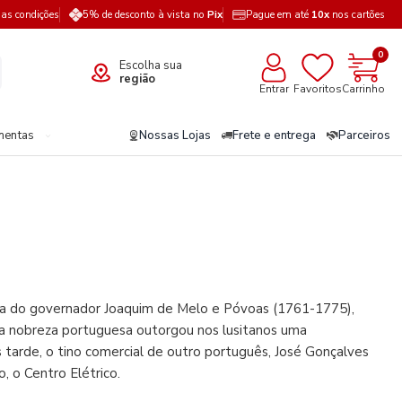
a as condições
5% de desconto à vista no
Pix
Pague em até
10x
nos cartões
0
Escolha sua
região
Entrar
Favoritos
Carrinho
mentas
Nossas Lojas
Frete e entrega
Parceiros
gura do governador Joaquim de Melo e Póvoas (1761-1775),
a nobreza portuguesa outorgou nos lusitanos uma
 tarde, o tino comercial de outro português, José Gonçalves
, o Centro Elétrico.