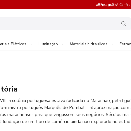
Frete grátis* Confir
eriais Elétricos
Iluminação
Materiais hidráulicos
Ferra
L
tória
VIII, a colônia portuguesa estava radicada no Maranhão, pela fi
iro-ministro português Marquês de Pombal. Tal aproximação com 
rras maranhenses para que vingassem seus negócios. Séculos mais
à fundação de um tipo de comércio ainda não explorado no estado