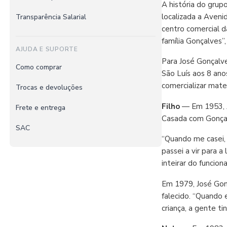
A história do grup
localizada a Aveni
Transparência Salarial
centro comercial d
família Gonçalves”
AJUDA E SUPORTE
Para José Gonçalve
Como comprar
São Luís aos 8 ano
comercializar mate
Trocas e devoluções
Filho
— Em 1953, Jo
Frete e entrega
Casada com Gonçalv
SAC
“Quando me casei, 
passei a vir para 
inteirar do funcion
Em 1979, José Gonç
falecido. “Quando 
criança, a gente ti