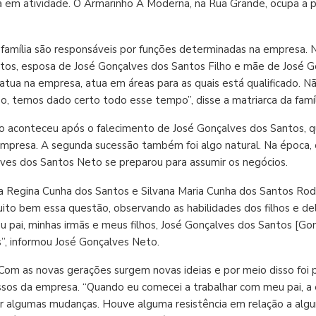
 em atividade. O Armarinho A Moderna, na Rua Grande, ocupa a pr
amília são responsáveis por funções determinadas na empresa. Na
os, esposa de José Gonçalves dos Santos Filho e mãe de José Go
ua na empresa, atua em áreas para as quais está qualificado. Nã
so, temos dado certo todo esse tempo”, disse a matriarca da famí
ão aconteceu após o falecimento de José Gonçalves dos Santos, q
empresa. A segunda sucessão também foi algo natural. Na época, 
ves dos Santos Neto se preparou para assumir os negócios.
ia Regina Cunha dos Santos e Silvana Maria Cunha dos Santos Rod
ito bem essa questão, observando as habilidades dos filhos e de
 pai, minhas irmãs e meus filhos, José Gonçalves dos Santos [G
”, informou José Gonçalves Neto.
om as novas gerações surgem novas ideias e por meio disso foi po
ssos da empresa. “Quando eu comecei a trabalhar com meu pai, 
r algumas mudanças. Houve alguma resistência em relação a algu