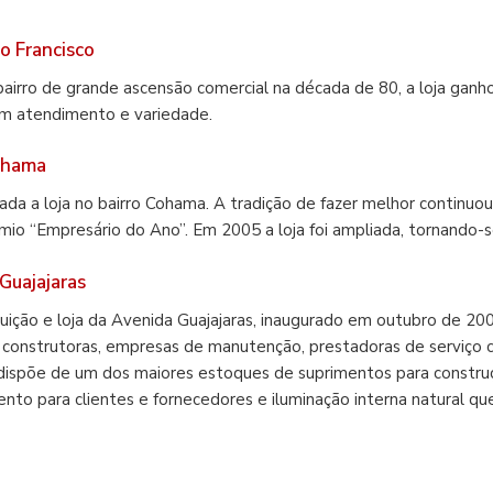
ão Francisco
bairro de grande ascensão comercial na década de 80, a loja ganh
em atendimento e variedade.
Cohama
da a loja no bairro Cohama. A tradição de fazer melhor continuou
mio “Empresário do Ano”. Em 2005 a loja foi ampliada, tornando
Guajajaras
buição e loja da Avenida Guajajaras, inaugurado em outubro de 200
, construtoras, empresas de manutenção, prestadoras de serviço c
dispõe de um dos maiores estoques de suprimentos para construç
to para clientes e fornecedores e iluminação interna natural que