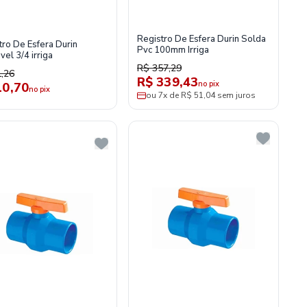
Registro De Esfera Durin Solda
tro De Esfera Durin
Pvc 100mm Irriga
el 3/4 irriga
R$ 357,29
,26
R$ 339,43
no pix
10,70
no pix
ou 7x de R$ 51,04 sem juros