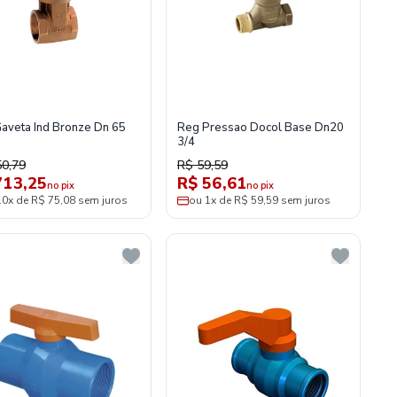
aveta Ind Bronze Dn 65
Reg Pressao Docol Base Dn20
3/4
50,79
R$ 59,59
713,25
R$ 56,61
no pix
no pix
10x de R$ 75,08 sem juros
ou 1x de R$ 59,59 sem juros