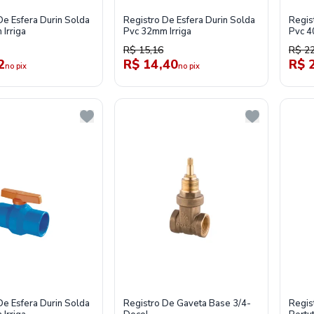
De Esfera Durin Solda
Registro De Esfera Durin Solda
Regis
Irriga
Pvc 32mm Irriga
Pvc 4
R$ 15,16
R$ 22
2
R$ 14,40
R$ 
no pix
no pix
De Esfera Durin Solda
Registro De Gaveta Base 3/4-
Regis