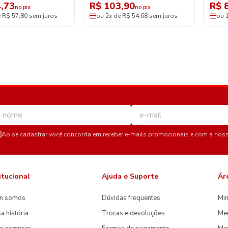
,73
R$ 103,90
R$ 
no pix
no pix
e R$ 57,80 sem juros
ou 2x de R$ 54,68 sem juros
ou 
Ao se cadastrar você concorda em receber e-mails promocionais e com a nos
itucional
Ajuda e Suporte
Ár
m somos
Dúvidas frequentes
Min
a história
Trocas e devoluções
Me