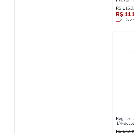
Pvc 75mm 
R$ 116,9
R$ 111
ou 2x d
Registro 
1/4-docol
R$ 173,4