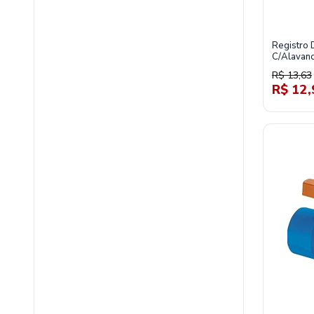
Registro 
C/Alavanc
R$ 13,63
R$ 12,
material-hidraulico/registros-e-valvulas/registros