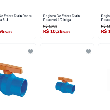
De Esfera Durin Rosca
Registro De Esfera Durin
Regis
a 3-4
Roscavel 1/2 Irriga
Roscav
R$ 10,82
R$ 11
95
R$ 10,28
R$ 
no pix
no pix