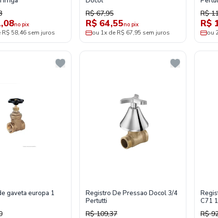
Irriga
Docol
Pertut
3
R$ 67,95
R$ 1
,08
R$ 64,55
R$ 
no pix
no pix
e R$ 58,46 sem juros
ou 1x de R$ 67,95 sem juros
ou 
de gaveta europa 1
Registro De Pressao Docol 3/4
Regis
Pertutti
C71 1
0
R$ 109,37
R$ 92