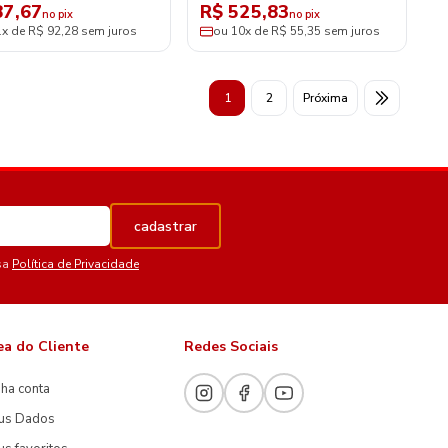
87,67
R$ 525,83
no pix
no pix
1x de R$ 92,28 sem juros
ou 10x de R$ 55,35 sem juros
1
2
Próxima
cadastrar
sa
Política de Privacidade
ea do Cliente
Redes Sociais
ha conta
us Dados