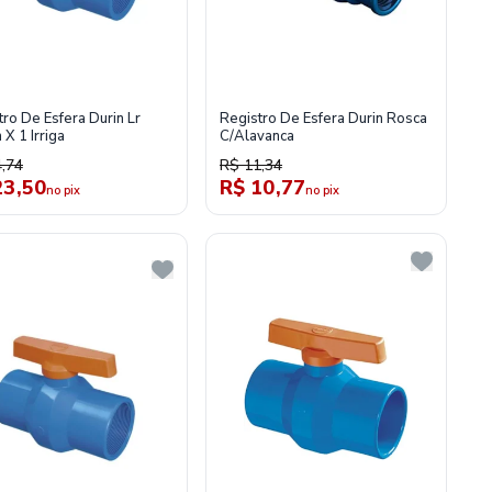
tro De Esfera Durin Lr
Registro De Esfera Durin Rosca
X 1 Irriga
C/Alavanca
,74
R$ 11,34
23,50
R$ 10,77
no pix
no pix