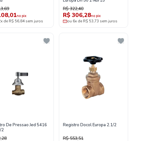
ti
Europa Dn 50 2 Nbr15
13,69
R$ 322,40
108,01
R$ 306,28
no pix
no pix
2x de R$ 56,84 sem juros
ou 6x de R$ 53,73 sem juros
tro De Pressao Jed 5416
Registro Docol Europa 2.1/2
/2
,28
R$ 553,51