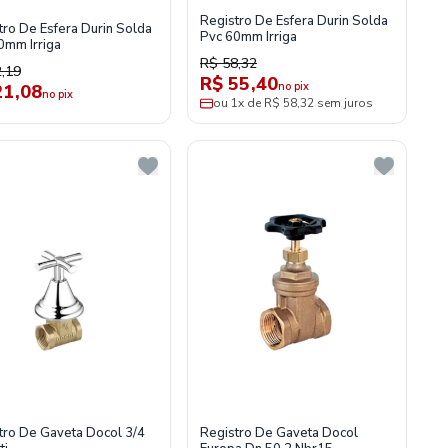
Registro De Esfera Durin Solda
tro De Esfera Durin Solda
Pvc 60mm Irriga
0mm Irriga
R$ 58,32
,19
R$ 55,40
no pix
21,08
no pix
ou 1x de R$ 58,32 sem juros
tro De Gaveta Docol 3/4
Registro De Gaveta Docol