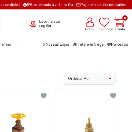
a as condições
5% de desconto à vista no
Pix
Pague em até
10x
nos cartões
0
Escolha sua
região
Entrar
Favoritos
Carrinho
mentas
Nossas Lojas
Frete e entrega
Parceiros