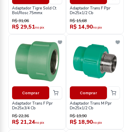
Adaptador Tigre Sold Ct
Adaptador Trans F Ppr
Bol/Rosc 75mmx
Dn25x1/2 Cb
R$ 31,06
R$ 15,68
R$ 29,51
R$ 14,90
no pix
no pix
Comprar
Comprar
Adaptador Trans F Ppr
Adaptador Trans M Ppr
Dn25x3/4 Cb
Dn25x1/2 Cb
R$ 22,36
R$ 19,90
R$ 21,24
R$ 18,90
no pix
no pix