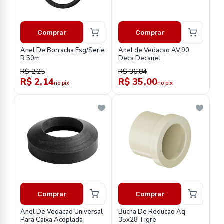
Comprar
Comprar
Anel De Borracha Esg/Serie
Anel de Vedacao AV.90
R 50m
Deca Decanel
R$ 2,25
R$ 36,84
R$ 2,14
R$ 35,00
no pix
no pix
Comprar
Comprar
Anel De Vedacao Universal
Bucha De Reducao Aq
Para Caixa Acoplada
35x28 Tigre