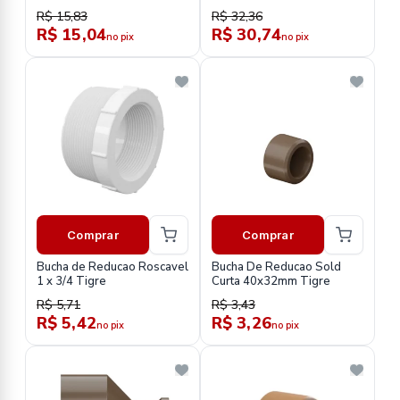
R$ 15,83
R$ 32,36
R$ 15,04
R$ 30,74
no pix
no pix
Comprar
Comprar
Bucha de Reducao Roscavel
Bucha De Reducao Sold
1 x 3/4 Tigre
Curta 40x32mm Tigre
R$ 5,71
R$ 3,43
R$ 5,42
R$ 3,26
no pix
no pix