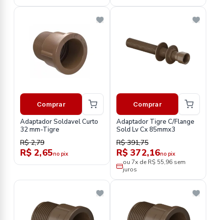
Comprar
Comprar
Adaptador Soldavel Curto
Adaptador Tigre C/Flange
32 mm-Tigre
Sold Lv Cx 85mmx3
R$ 2,79
R$ 391,75
R$ 2,65
R$ 372,16
no pix
no pix
ou 7x de R$ 55,96 sem
juros