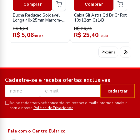
Comprar
Comprar
Bucha Reducao Soldavel
Caixa Sif Astra Qd Br Gr Rot
Longa 40x25mm Marrom-
10x12cm Cs1/B
Tigre
R$ 5,33
R$ 26,74
R$ 5,06
R$ 25,40
no pix
no pix
Próxima
Cadastre-se e receba ofertas exclusivas
cadastrar
Ao se cadastrar você concorda em receber e-mails promocionais e
com a nossa
Política de Privacidade
Fale com o Centro Elétrico