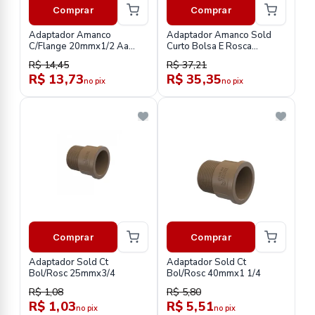
Comprar
Comprar
Adaptador Amanco
Adaptador Amanco Sold
C/Flange 20mmx1/2 Aa
Curto Bolsa E Rosca
Sold Cx Dagua Cb
110mmx4
R$ 14,45
R$ 37,21
R$ 13,73
R$ 35,35
no pix
no pix
Comprar
Comprar
Adaptador Sold Ct
Adaptador Sold Ct
Bol/Rosc 25mmx3/4
Bol/Rosc 40mmx1 1/4
R$ 1,08
R$ 5,80
R$ 1,03
R$ 5,51
no pix
no pix