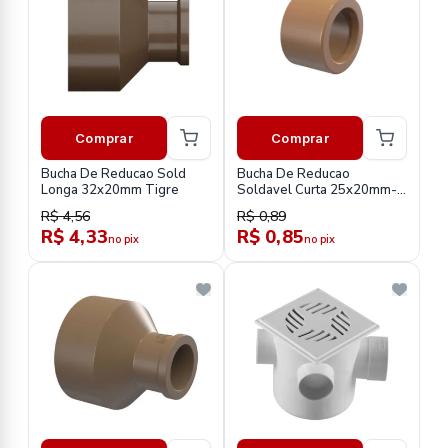
Comprar
Comprar
Bucha De Reducao Sold
Bucha De Reducao
Longa 32x20mm Tigre
Soldavel Curta 25x20mm-
Tigre
R$ 4,56
R$ 0,89
R$ 4,33
R$ 0,85
no pix
no pix