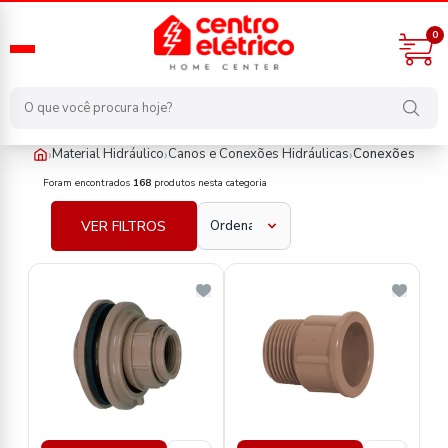
0
›
›
›
Material Hidráulico
Canos e Conexões Hidráulicas
Conexões
material-hidraulico/canos-e-conexoes-hidraulicas/conexoes
Foram encontrados
168
produtos nesta categoria
VER FILTROS