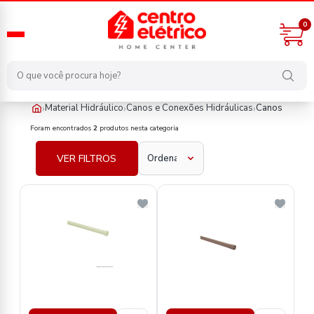
0
›
›
›
Material Hidráulico
Canos e Conexões Hidráulicas
Canos
material-hidraulico/canos-e-conexoes-hidraulicas/canos
Foram encontrados
2
produtos nesta categoria
VER FILTROS