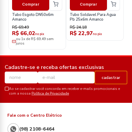
Comprar
Comprar
Tubo Esgoto DN50x6m
Tubo Soldavel Para Agua
Amanco
Pb 25x6m Amanco
R$ 69,49
R$ 24,18
R$ 66,02
R$ 22,97
no pix
no pix
ou 1x de R$ 69,49 sem
juros
Cadastre-se e receba ofertas exclusivas
cadastrar
Ao se cadastrar você concorda em receber e-mails promocionais e
com a nossa
Política de Privacidade
Fale com o Centro Elétrico
(98) 2108-6464