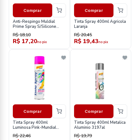
Comprar
Comprar
Anti-Respingo Muldial
Tinta Spray 400ml Agricola
Prime Spray S/Silicone
Laranja
280g
R$ 18,10
R$ 20,45
R$ 17,20
R$ 19,43
no pix
no pix
Comprar
Comprar
Tinta Spray 400ml
Tinta Spray 400ml Metalica
Luminosa Pink-Mundial
Aluminio 3197al
Prime
R$ 22,46
R$ 19,79