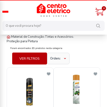
0
›
›
›
Material de Construção
Tintas e Acessórios
Proteção para Pintura
material-de-construcao/tintas-e-acessorios/protecao-para-pintu
Foram encontrados
21
produtos nesta categoria
VER FILTROS