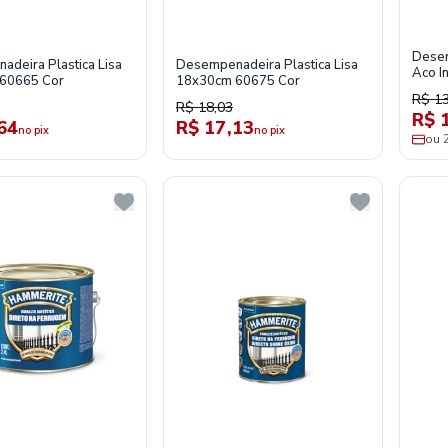
Desem
deira Plastica Lisa
Desempenadeira Plastica Lisa
Aco I
60665 Cor
18x30cm 60675 Cor
R$ 1
R$ 18,03
R$ 
64
R$ 17,13
no pix
no pix
ou 
tura