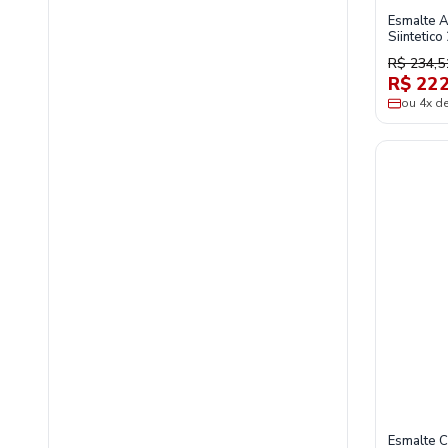
Esmalte A
Siintetico
Hammerit
R$ 234,5
R$ 222
ou 4x d
Esmalte C