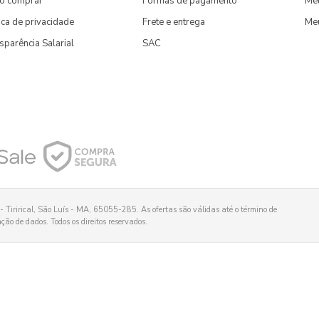
o comprar
Formas de pagamento
Meu
tica de privacidade
Frete e entrega
Me
sparência Salarial
SAC
 Tirirical, São Luís - MA, 65055-285. As ofertas são válidas até o término de
ão de dados. Todos os direitos reservados.