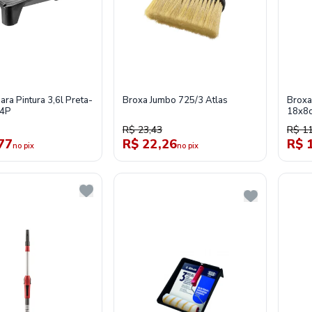
ara Pintura 3,6l Preta-
Broxa Jumbo 725/3 Atlas
Broxa
34P
18x8c
R$ 23,43
R$ 11
77
R$ 22,26
R$ 
no pix
no pix