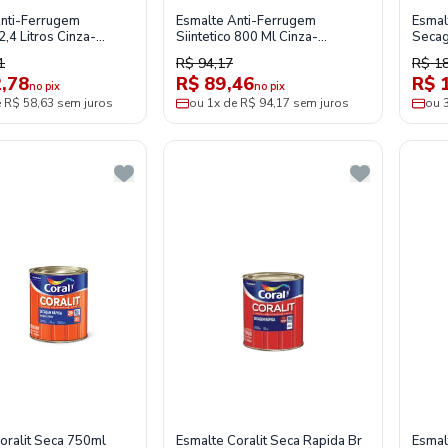
nti-Ferrugem
Esmalte Anti-Ferrugem
Esmalt
 2,4 Litros Cinza-
Siintetico 800 Ml Cinza-
Secag
e
Hammerite
Tabac
1
R$ 94,17
R$ 1
,78
R$ 89,46
R$ 
no pix
no pix
e R$ 58,63 sem juros
ou 1x de R$ 94,17 sem juros
ou 
oralit Seca 750ml
Esmalte Coralit Seca Rapida Br
Esmal