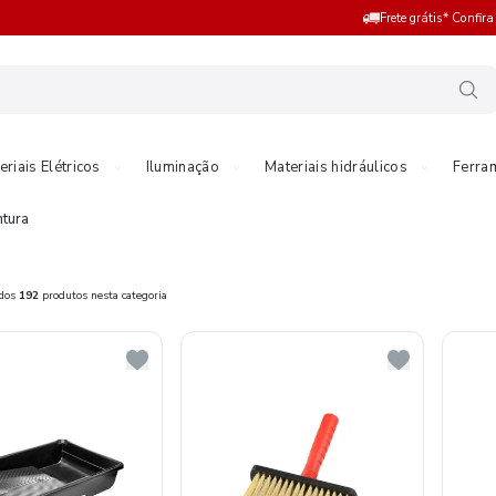
Frete grátis* Confir
eriais Elétricos
Iluminação
Materiais hidráulicos
Ferra
ntura
ados
192
produtos nesta categoria