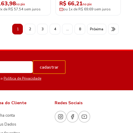
163,98
R$ 66,21
no pix
no pix
3x de R$ 57,54 sem juros
ou 1x de R$ 69,69 sem juros
1
2
3
4
...
8
Próxima
cadastrar
sa
Política de Privacidade
ea do Cliente
Redes Sociais
ha conta
us Dados