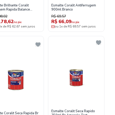
e Brilhante Coralit
Esmalte Coralit Antiferrugem
em Rapida Balance
900ml Branco
o 3,6l Coral
88,02
R$ 69,57
178,62
R$ 66,09
no pix
no pix
3x de R$ 62,67 sem juros
ou 1x de R$ 69,57 sem juros
Esmalte Coralit Seca Rapido
te Coralit Seca Rapida Br