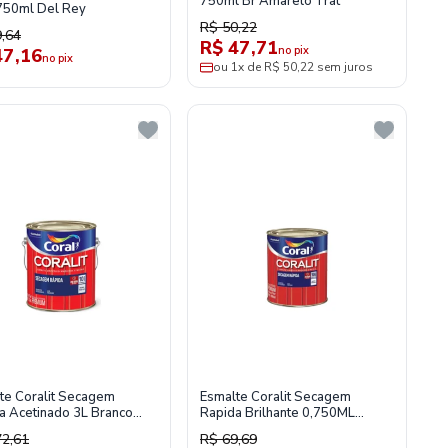
750ml Br Amarelo Trat
750ml Del Rey
R$ 50,22
,64
R$ 47,71
no pix
47,16
no pix
ou 1x de R$ 50,22 sem juros
te Coralit Secagem
Esmalte Coralit Secagem
a Acetinado 3L Branco
Rapida Brilhante 0,750ML
Aluminio
72,61
R$ 69,69