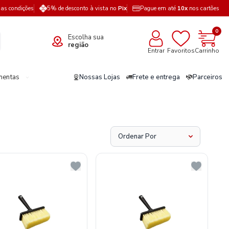
a as condições
5% de desconto à vista no
Pix
Pague em até
10x
nos cartões
0
Escolha sua
região
Entrar
Favoritos
Carrinho
mentas
Nossas Lojas
Frete e entrega
Parceiros