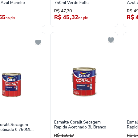
 Azul Marinho
750ml Verde Folha
Azul 
R$ 47,70
R$ 49
55
R$ 45,32
R$ 
no pix
no pix
Esmalte Coralit Secagem
Esmal
oralit Secagem
Rapida Acetinado 3L Branco
Rapid
cetinado 0,750ML
Gelo
R$ 166,17
R$ 1