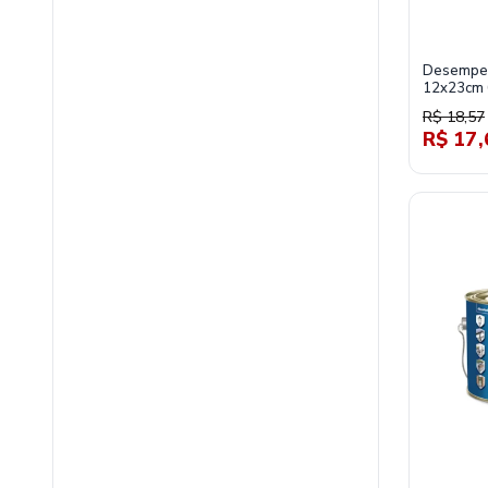
Desempena
12x23cm 
R$ 18,57
R$ 17,
material-de-construcao/tintas-e-acessorios/acessorios-para-pin