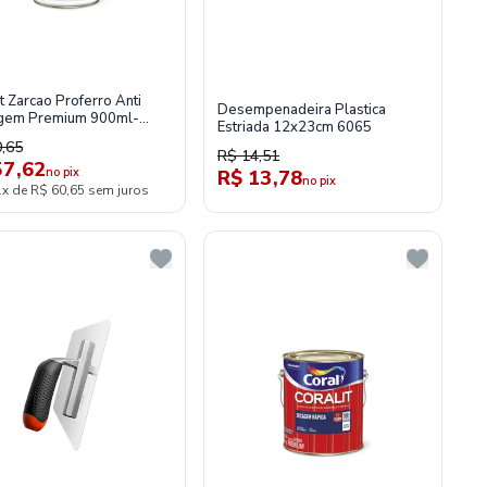
t Zarcao Proferro Anti
Desempenadeira Plastica
gem Premium 900ml-
Estriada 12x23cm 6065
,65
R$ 14,51
57,62
no pix
R$ 13,78
no pix
1x de R$ 60,65 sem juros