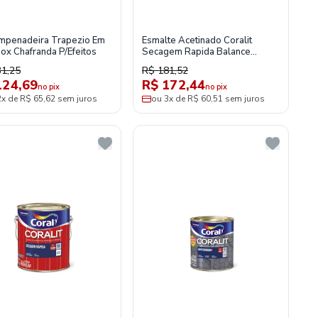
penadeira Trapezio Em
Esmalte Acetinado Coralit
nox Chafranda P/Efeitos
Secagem Rapida Balance
Branco 3,6l Coral
31,25
R$ 181,52
124,69
R$ 172,44
no pix
no pix
2x de R$ 65,62 sem juros
ou 3x de R$ 60,51 sem juros