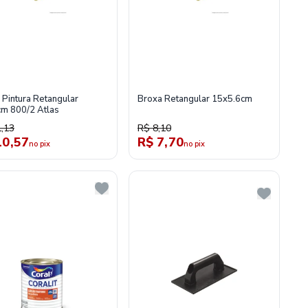
 Pintura Retangular
Broxa Retangular 15x5.6cm
m 800/2 Atlas
,13
R$ 8,10
10,57
R$ 7,70
no pix
no pix