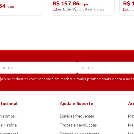
R$ 157,86
R$ 
no pix
34
no pix
ou 3x de R$ 55,39 sem juros
ou 
Ao se cadastrar você concorda em receber e-mails promocionais e com a nos
itucional
Ajuda e Suporte
Ár
m somos
Dúvidas frequentes
Min
a história
Trocas e devoluções
Me