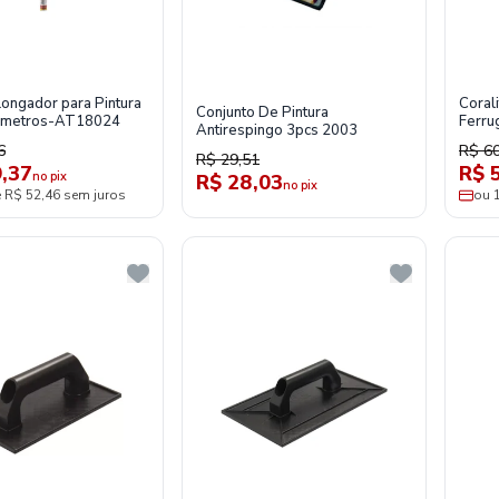
ongador para Pintura
Corali
Conjunto De Pintura
,4 metros-AT18024
Ferru
Antirespingo 3pcs 2003
Coral
6
R$ 60
R$ 29,51
,37
R$ 
no pix
R$ 28,03
no pix
e R$ 52,46 sem juros
ou 