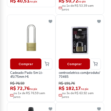
R$ 40,51
R$ 50,72
no pix
no pix
ou 1x de R$ 53,39 sem
juros
Comprar
Comprar
Cadeado Pado Sm Lt-
centroeletrico.com/produto/
45/75mm Hl
70465
R$ 76,59
R$ 191,76
R$ 72,76
R$ 182,17
no pix
no pix
ou 1x de R$ 76,59 sem
ou 3x de R$ 63,92 sem
juros
juros