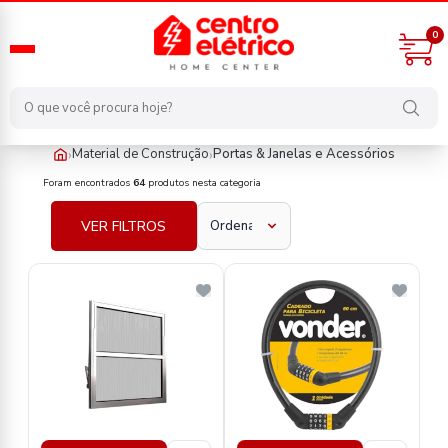
0
›
›
Material de Construção
Portas & Janelas e Acessórios
material-de-construcao/portas-e-janelas-e-acessorios
Foram encontrados
64
produtos nesta categoria
VER FILTROS