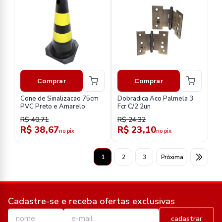
Comprar
Comprar
Cone de Sinalizacao 75cm
Dobradica Aco Palmela 3
PVC Preto e Amarelo
Fcr C/2 2un
R$ 40,71
R$ 24,32
R$ 38,67
R$ 23,10
no pix
no pix
1
2
3
Próxima
Cadastre-se e receba ofertas exclusivas
cadastrar