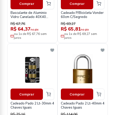
Comprar
Comprar
Basculante de Aluminio
Cadeado P/Bicicleta Vonder
Vidro Canelado 40X40
60cm C/Segredo
Quality
R$ 67,76
R$ 69,27
R$ 64,37
R$ 65,81
no pix
no pix
ou 1x de R$ 67,76 sem
ou 1x de R$ 69,27 sem
juros
juros
Comprar
Comprar
Cadeado Pado 2 Lt-30mm 4
Cadeado Pado 2 Lt-40mm 4
Chaves Iguais
Chaves Iguais
R$ 75,16
R$ 114,06