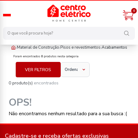
0
›
›
›
Material de Construção
Pisos e revestimentos
Acabamentos
material-de-construcao/pisos-e-revestimentos/acabamentos
Foram encontrados
0
produtos nesta categoria
VER FILTROS
0 produto(s)
encontrados
OPS!
Não encontramos nenhum resultado para a sua busca :(
Cadastre-se e receba ofertas exclusivas