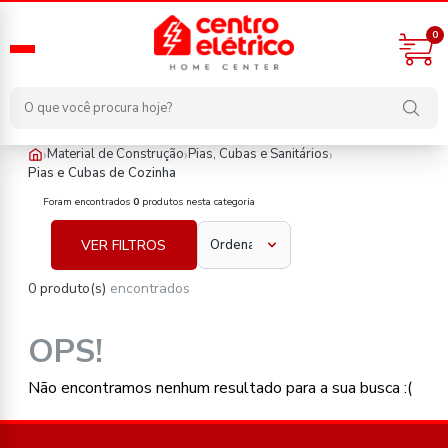
0
›
›
›
Material de Construção
Pias, Cubas e Sanitários
Pias e Cubas de Cozinha
material-de-construcao/pias-cubas-e-sanitarios/pias-e-cubas-de
Foram encontrados
0
produtos nesta categoria
VER FILTROS
0 produto(s)
encontrados
OPS!
Não encontramos nenhum resultado para a sua busca :(