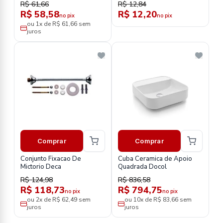
R$ 61,66
R$ 12,84
R$ 58,58
R$ 12,20
no pix
no pix
ou 1x de R$ 61,66 sem
juros
Comprar
Comprar
Conjunto Fixacao De
Cuba Ceramica de Apoio
Mictorio Deca
Quadrada Docol
R$ 124,98
R$ 836,58
R$ 118,73
R$ 794,75
no pix
no pix
ou 2x de R$ 62,49 sem
ou 10x de R$ 83,66 sem
juros
juros