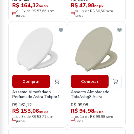
DIA/DIA
R$ 164,32
R$ 47,98
no pix
no pix
ou 3x de R$ 57,66 sem
ou 1x de R$ 50,50 sem
juros
juros
Comprar
Comprar
Assento Almofadado
Assento Almofadado
Perfumado Astra Tpkpbr1
Tpk/Asbg8 Astra
R$ 161,12
R$ 99,98
R$ 153,06
R$ 94,98
no pix
no pix
ou 3x de R$ 53,71 sem
ou 1x de R$ 99,98 sem
juros
juros