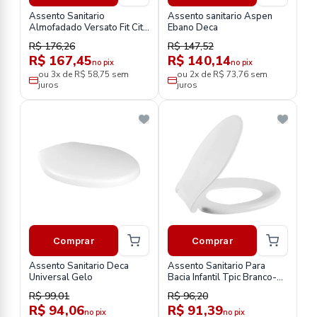
Assento Sanitario
Assento sanitario Aspen
Almofadado Versato Fit City
Ebano Deca
Branco Astra
R$ 176,26
R$ 147,52
R$ 167,45
R$ 140,14
no pix
no pix
ou 3x de R$ 58,75 sem
ou 2x de R$ 73,76 sem
juros
juros
Comprar
Comprar
Assento Sanitario Deca
Assento Sanitario Para
Universal Gelo
Bacia Infantil Tpic Branco-
Astra
R$ 99,01
R$ 96,20
R$ 94,06
R$ 91,39
no pix
no pix