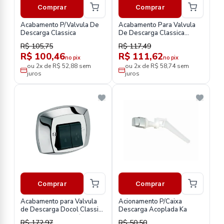
Comprar
Comprar
Acabamento P/Valvula De
Acabamento Para Valvula
Descarga Classica
De Descarga Classica
Chrome Docol
R$ 105,75
R$ 117,49
R$ 100,46
R$ 111,62
no pix
no pix
ou 2x de R$ 52,88 sem
ou 2x de R$ 58,74 sem
juros
juros
Comprar
Comprar
Acabamento para Valvula
Acionamento P/Caixa
de Descarga Docol Classica
Descarga Acoplada Ka
Salvagua Cromado/Preto
R$ 172,97
R$ 50,50