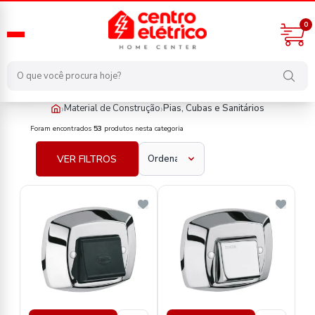
0
›
›
Material de Construção
Pias, Cubas e Sanitários
material-de-construcao/pias-cubas-e-sanitarios
Foram encontrados
53
produtos nesta categoria
VER FILTROS