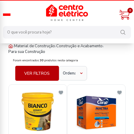
0
›
›
›
Material de Construção
Construção e Acabamento
Para sua Construção
material-de-construcao/construcao-e-acabamento/para-sua-con
Foram encontrados
30
produtos nesta categoria
VER FILTROS