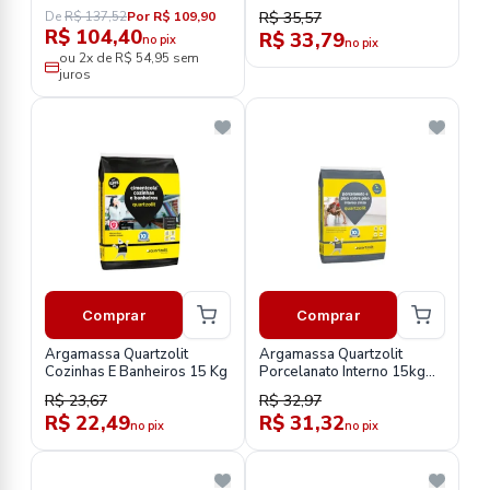
De
R$ 137,52
Por R$ 109,90
R$ 35,57
R$ 104,40
R$ 33,79
no pix
no pix
ou 2x de R$ 54,95 sem
juros
Comprar
Comprar
Argamassa Quartzolit
Argamassa Quartzolit
Cozinhas E Banheiros 15 Kg
Porcelanato Interno 15kg
Piso Sobre Piso Cinza Saco
R$ 23,67
R$ 32,97
Plastico
R$ 22,49
R$ 31,32
no pix
no pix