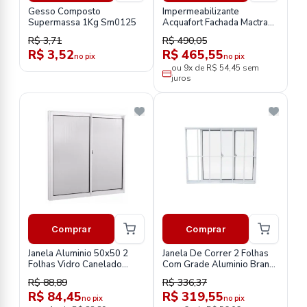
Gesso Composto
Impermeabilizante
Supermassa 1Kg Sm0125
Acquafort Fachada Mactra
18l
R$ 3,71
R$ 490,05
R$ 3,52
R$ 465,55
no pix
no pix
ou 9x de R$ 54,45 sem
juros
Comprar
Comprar
Janela Aluminio 50x50 2
Janela De Correr 2 Folhas
Folhas Vidro Canelado
Com Grade Aluminio Branco
Quality
100x100cm
R$ 88,89
R$ 336,37
R$ 84,45
R$ 319,55
no pix
no pix