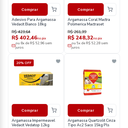
Comprar
Comprar
Adesivo Para Argamassa
Argamassa Coral Mactra
Vedacit Bianco 18kg
Polimerica Mactraset
R$ 423,64
R$ 261,39
R$ 402,46
R$ 248,32
no pix
no pix
ou 8x de R$ 52,96 sem
ou 5x de R$ 52,28 sem
juros
juros
20% OFF
Comprar
Comprar
Argamassa Impermeavel
Argamassa Quartzolit Cinza
Vedacit Vedatop 12kg
Tipo Ac2 Saco 15kg Pls