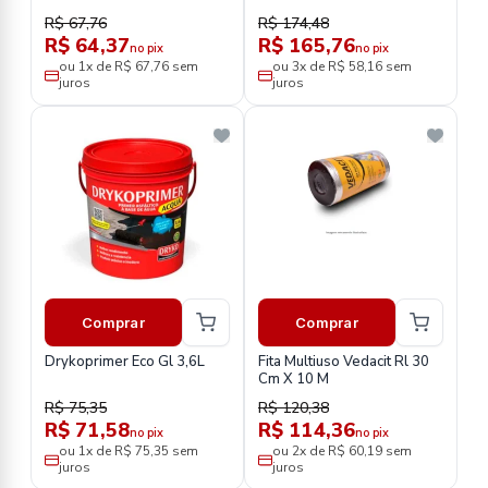
Quality
R$ 67,76
R$ 174,48
R$ 64,37
R$ 165,76
no pix
no pix
ou 1x de R$ 67,76 sem
ou 3x de R$ 58,16 sem
juros
juros
Comprar
Comprar
Drykoprimer Eco Gl 3,6L
Fita Multiuso Vedacit Rl 30
Cm X 10 M
R$ 75,35
R$ 120,38
R$ 71,58
R$ 114,36
no pix
no pix
ou 1x de R$ 75,35 sem
ou 2x de R$ 60,19 sem
juros
juros