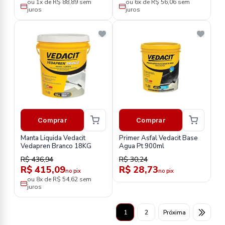
ou 1x de R$ 88,89 sem
ou 6x de R$ 56,06 sem
juros
juros
Comprar
Comprar
Manta Liquida Vedacit
Primer Asfal Vedacit Base
Vedapren Branco 18KG
Agua Pt 900ml
R$ 436,94
R$ 30,24
R$ 415,09
R$ 28,73
no pix
no pix
ou 8x de R$ 54,62 sem
juros
1
2
Próxima