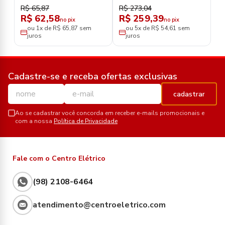
22KG
R$ 65,87
R$ 273,04
R$ 62,58
R$ 259,39
no pix
no pix
ou 1x de R$ 65,87 sem
ou 5x de R$ 54,61 sem
juros
juros
Cadastre-se e receba ofertas exclusivas
cadastrar
Ao se cadastrar você concorda em receber e-mails promocionais e
com a nossa
Política de Privacidade
Fale com o Centro Elétrico
(98) 2108-6464
atendimento@centroeletrico.com