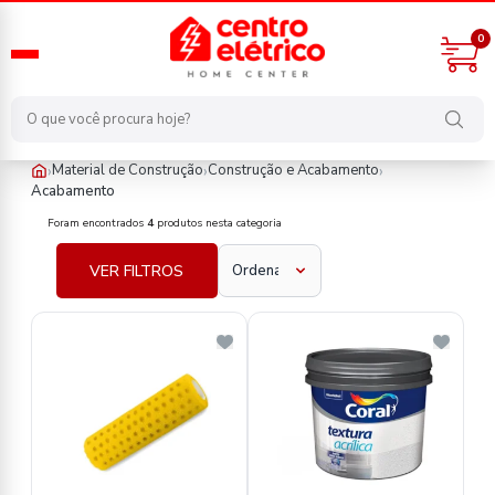
0
›
›
›
Material de Construção
Construção e Acabamento
Acabamento
material-de-construcao/construcao-e-acabamento/acabamento
Foram encontrados
4
produtos nesta categoria
VER FILTROS