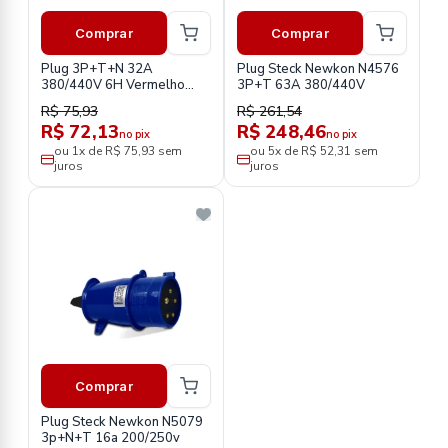
Comprar
Comprar
Plug 3P+T+N 32A
Plug Steck Newkon N4576
380/440V 6H Vermelho
3P+T 63A 380/440V
N5276 Newkon-Steck
R$ 75,93
R$ 261,54
R$ 72,13
R$ 248,46
no pix
no pix
ou 1x de R$ 75,93 sem
ou 5x de R$ 52,31 sem
juros
juros
Comprar
Plug Steck Newkon N5079
3p+N+T 16a 200/250v