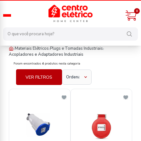
0
›
›
›
Materiais Elétricos
Plugs e Tomadas Industriais
Acopladores e Adaptadores Industriais
materiais-eletricos/plugs-e-tomadas-industriais/acopladores-e-
Foram encontrados
4
produtos nesta categoria
VER FILTROS