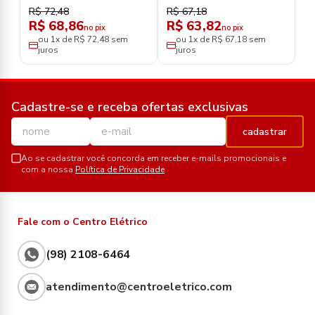
200/250V
380/440v
R$ 72,48
R$ 67,18
R$ 68,86
R$ 63,82
no pix
no pix
ou 1x de R$ 72,48 sem
ou 1x de R$ 67,18 sem
juros
juros
Cadastre-se e receba ofertas exclusivas
cadastrar
Ao se cadastrar você concorda em receber e-mails promocionais e
com a nossa
Política de Privacidade
Fale com o Centro Elétrico
(98) 2108-6464
atendimento@centroeletrico.com