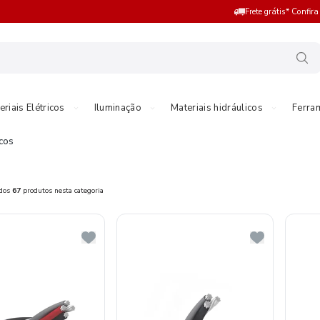
Frete grátis* Confir
eriais Elétricos
Iluminação
Materiais hidráulicos
Ferra
icos
ados
67
produtos nesta categoria