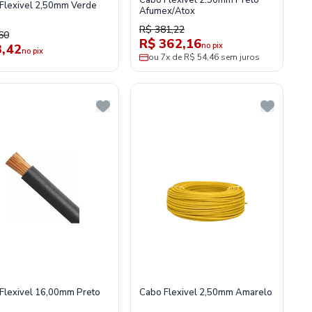
Cabo Flexivel 2.50mm Preto
Flexivel 2,50mm Verde
Afumex/Atox
R$ 381,22
60
R$ 362,16
no pix
3,42
no pix
ou 7x de R$ 54,46 sem juros
Flexivel 16,00mm Preto
Cabo Flexivel 2,50mm Amarelo