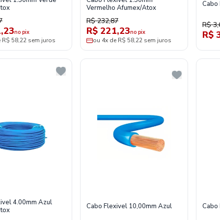
xivel 1.50mm Verde
Cabo Flexivel 1.50mm
Cabo 
tox
Vermelho Afumex/Atox
7
R$ 232,87
R$ 3,
,23
R$ 221,23
no pix
no pix
R$ 
e R$ 58,22 sem juros
ou 4x de R$ 58,22 sem juros
ivel 4.00mm Azul
Cabo Flexivel 10,00mm Azul
Cabo 
tox