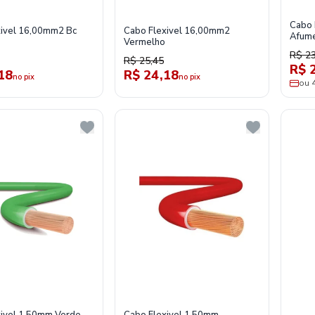
Cabo 
xivel 16,00mm2 Bc
Cabo Flexivel 16,00mm2
Afum
Vermelho
R$ 2
R$ 25,45
R$ 
18
R$ 24,18
no pix
no pix
ou 