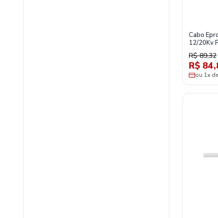
Cabo Epr
12/20Kv 
R$ 89,32
R$ 84,
ou 1x d
materiais-eletricos/fios-cabos-e-conectores/fios-e-cabos-eletri