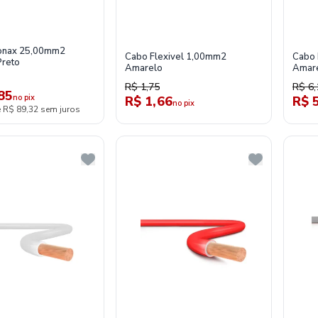
onax 25,00mm2
Cabo Flexivel 1,00mm2
Cabo 
Preto
Amarelo
Amar
R$ 1,75
R$ 6,
85
no pix
R$ 1,66
R$ 
no pix
e R$ 89,32 sem juros
cos