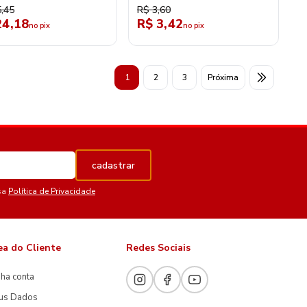
,45
R$ 3,60
24,18
R$ 3,42
no pix
no pix
1
2
3
Próxima
cadastrar
sa
Política de Privacidade
ea do Cliente
Redes Sociais
ha conta
us Dados