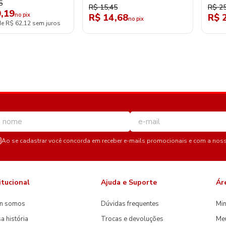
5
R$ 15,45
R$ 25
,19
no pix
R$ 14,68
R$ 
no pix
de R$ 62,12 sem juros
Ao se cadastrar você concorda em receber e-mails promocionais e com a nos
itucional
Ajuda e Suporte
Ár
m somos
Dúvidas frequentes
Min
a história
Trocas e devoluções
Me