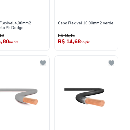
Flexivel 4,00mm2
Cabo Flexivel 10,00mm2 Verde
elo Ph Dodge
10
R$ 15,45
5,80
R$ 14,68
no pix
no pix