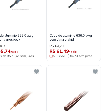
de aluminio 636,0 awg
Cabo de aluminio 636,0 awg
lma grosbeak
sem alma orchid
,67
R$ 64,73
55,74
R$ 61,49
no pix
no pix
1x de R$ 58,67 sem juros
ou 1x de R$ 64,73 sem juros