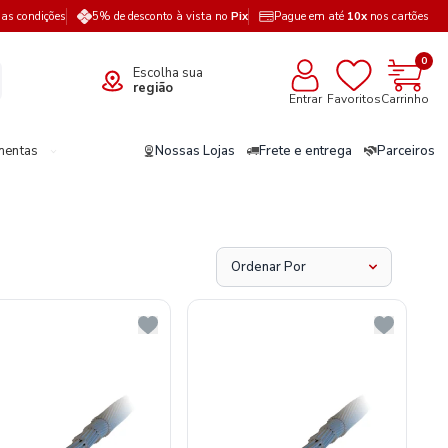
a as condições
5% de desconto à vista no
Pix
Pague em até
10x
nos cartões
0
Escolha sua
região
Entrar
Favoritos
Carrinho
mentas
Nossas Lojas
Frete e entrega
Parceiros