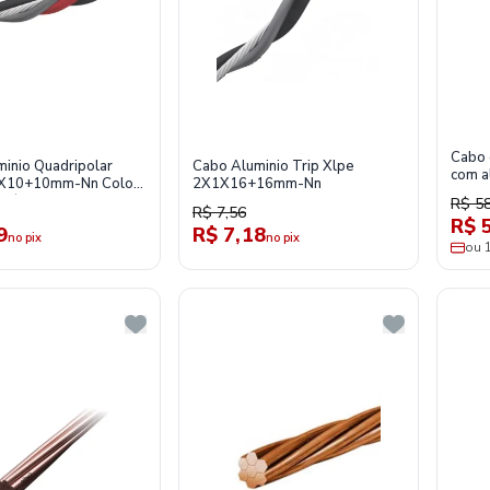
Cabo 
inio Quadripolar
Cabo Aluminio Trip Xlpe
com a
X10+10mm-Nn Color
2X1X16+16mm-Nn
nza/Vermelho
R$ 58
R$ 7,56
R$ 
9
R$ 7,18
no pix
no pix
ou 