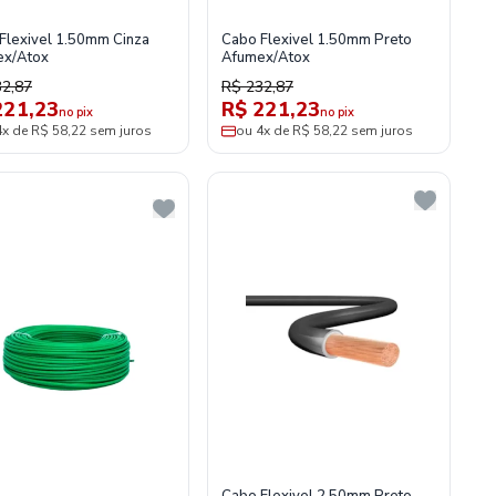
Flexivel 1.50mm Cinza
Cabo Flexivel 1.50mm Preto
ex/Atox
Afumex/Atox
32,87
R$ 232,87
221,23
R$ 221,23
no pix
no pix
4x de R$ 58,22 sem juros
ou 4x de R$ 58,22 sem juros