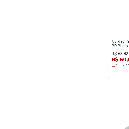
Cordao P
PP Plano
220v Pr C
R$ 63,82
R$ 60,
ou 1x d