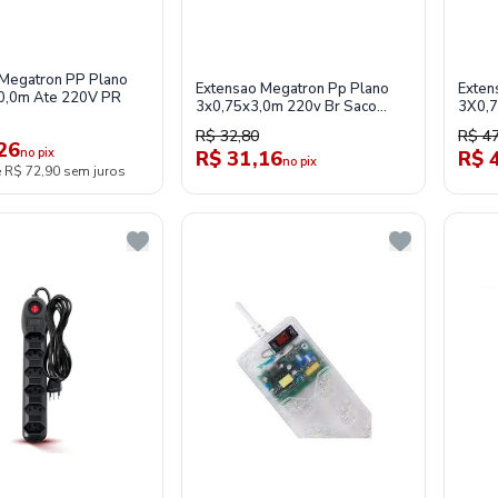
 Megatron PP Plano
Extensao Megatron Pp Plano
Exten
0,0m Ate 220V PR
3x0,75x3,0m 220v Br Saco
3X0,7
Plastico
R$ 32,80
R$ 47
26
no pix
R$ 31,16
R$ 
no pix
e R$ 72,90 sem juros