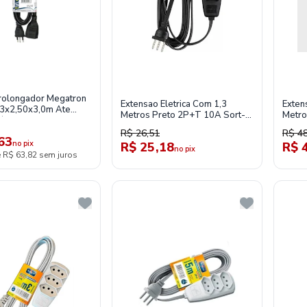
rolongador Megatron
Extensao Eletrica Com 1,3
Exten
 3x2,50x3,0m Ate
Metros Preto 2P+T 10A Sort-
Metr
/Luva
Daneva
250V
R$ 26,51
R$ 48
63
no pix
R$ 25,18
R$ 
no pix
e R$ 63,82 sem juros