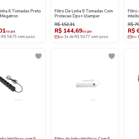
 Linha 6 Tomadas Preto
Filtro De Linha 8 Tomadas Com
Filtro
-Megatron
Protecao Dps+ Iclamper
Intel
1008
R$ 152,31
R$ 70
01
R$ 144,69
R$ 
no pix
no pix
e R$ 54,75 sem juros
ou 3x de R$ 50,77 sem juros
ou 