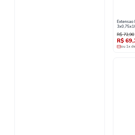
Extensao
3x0,75x1
R$ 72,90
R$ 69,
ou 1x d