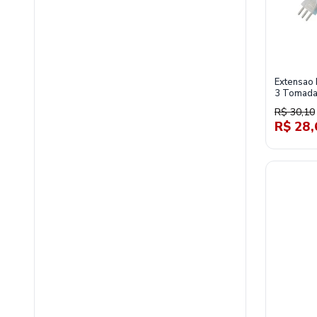
Extensao 
3 Tomada
250V-Da
R$ 30,10
R$ 28,
materiais-eletricos/equipamentos-de-energia/extensoes-e-filtr