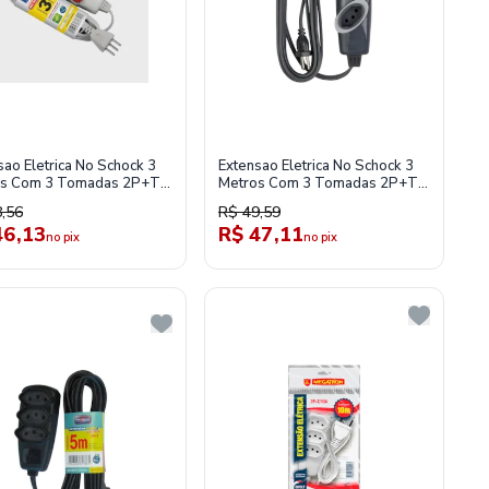
sao Eletrica No Schock 3
Extensao Eletrica No Schock 3
os Com 3 Tomadas 2P+T
Metros Com 3 Tomadas 2P+T
 10A Gelo-Daneva
250V 10A Grafite-Daneva
,56
R$ 49,59
46,13
R$ 47,11
no pix
no pix