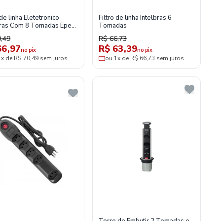
 de linha Eletetronico
Filtro de linha Intelbras 6
bras Com 8 Tomadas Epe
Tomadas
,49
R$ 66,73
66,97
R$ 63,39
no pix
no pix
1x de R$ 70,49 sem juros
ou 1x de R$ 66,73 sem juros