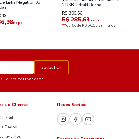
Torre de Embutir 2 Tomadas e
o De Linha Megatron 05
2 USB Retratil Renna
das
R$ 300,66
,93
R$ 285,63
no pix
36,98
no pix
ou 6x de R$ 50,11 sem juros
cadastrar
sa
Política de Privacidade
ea do Cliente
Redes Sociais
ha conta
us Dados
s favoritos