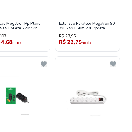
sao Megatron Pp Plano
Extensao Paralelo Megatron 90
5X5,0M Ate 220V Pr
3x0,75x1,50m 220v preta
,03
R$ 23,95
44,68
R$ 22,75
no pix
no pix