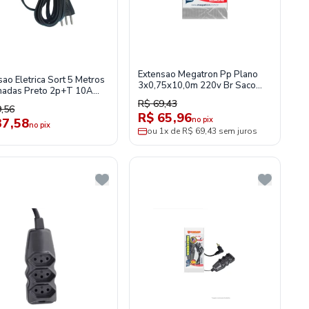
Extensao Megatron Pp Plano
sao Eletrica Sort 5 Metros
3x0,75x10,0m 220v Br Saco
adas Preto 2p+T 10A
Plastico
-Daneva
R$ 69,43
,56
R$ 65,96
no pix
37,58
no pix
ou 1x de R$ 69,43 sem juros