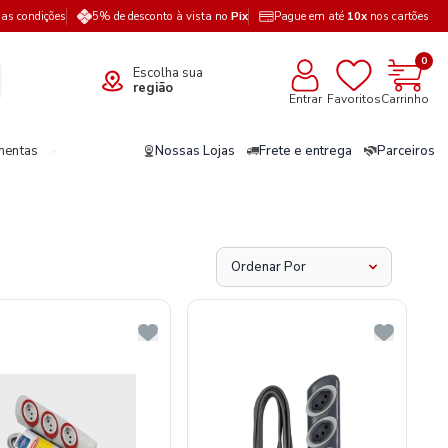
a as condições
5% de desconto à vista no
Pix
Pague em até
10x
nos cartões
0
Escolha sua
região
Entrar
Favoritos
Carrinho
mentas
Nossas Lojas
Frete e entrega
Parceiros