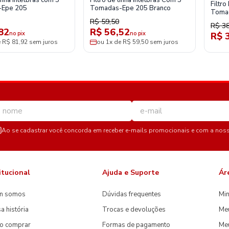
linha Intelbras com 5
Filtro de linha Intelbras Com 5
Filtr
-Epe 205
Tomadas-Epe 205 Branco
Toma
R$ 59,50
R$ 38
82
R$ 56,52
no pix
no pix
R$ 
e R$ 81,92 sem juros
ou 1x de R$ 59,50 sem juros
Ao se cadastrar você concorda em receber e-mails promocionais e com a nos
itucional
Ajuda e Suporte
Ár
m somos
Dúvidas frequentes
Min
a história
Trocas e devoluções
Me
o comprar
Formas de pagamento
Meu