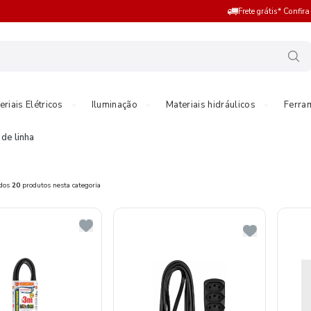
Frete grátis* Confir
eriais Elétricos
Iluminação
Materiais hidráulicos
Ferra
 de linha
ados
20
produtos nesta categoria