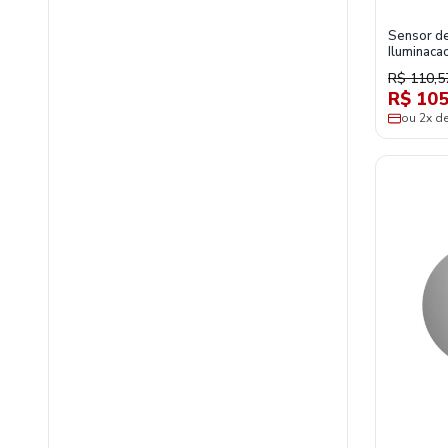
Sensor d
Iluminaca
Sobrepor
R$ 110,5
R$ 105
ou 2x d