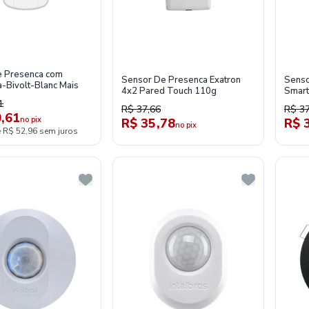
e Presenca com
Sensor De Presenca Exatron
Senso
a-Bivolt-Blanc Mais
4x2 Pared Touch 110g
Smart
1
R$ 37,66
R$ 37
,61
no pix
R$ 35,78
R$ 
no pix
e R$ 52,96 sem juros