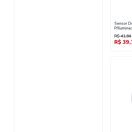
Sensor De
P/Ilumina
R$ 41,84
R$ 39,