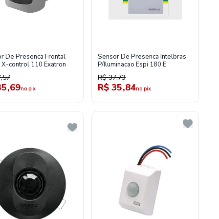
r De Presenca Frontal
Sensor De Presenca Intelbras
 X-control 110 Exatron
P/Iluminacao Espi 180 E
,57
R$ 37,73
35,69
R$ 35,84
no pix
no pix