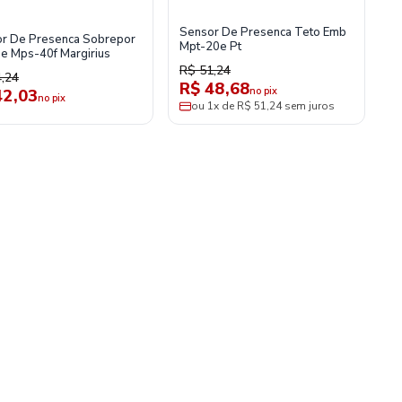
Sensor De Presenca Teto Emb
r De Presenca Sobrepor
Mpt-20e Pt
e Mps-40f Margirius
R$ 51,24
,24
R$ 48,68
no pix
42,03
no pix
ou 1x de R$ 51,24 sem juros