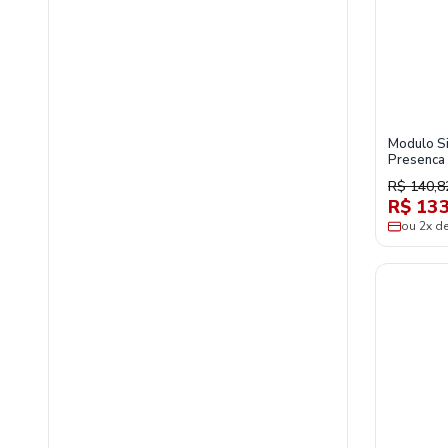
Modulo S
Presenca
R$ 140,8
R$ 133
ou 2x d