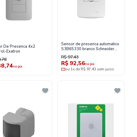
Sensor de presenca automatico
r De Presenca 4x2
S3B65330 branco Schneider
rol-Exatron
miluz
R$ 97,43
,78
R$ 92,56
no pix
38,74
no pix
ou 1x de R$ 97,43 sem juros