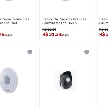
 Presenca Intelbras
Sensor De Presenca Intelbras
Senso
cao Espi 360
P/Iluminacao Espi 360 A
P/Ilu
R$ 32,99
R$ 32
75
R$ 31,34
R$ 
no pix
no pix