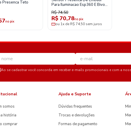
Sensor Presenca De Embutir
e Presenca Teto
Para Iluminacao Esp360 E Bivolt
Intelbras
R$ 74,50
R$ 70,78
no pix
57
no pix
ou 1x de R$ 74,50 sem juros
Ao se cadastrar você concorda em receber e-mails promocionais e com a nos
itucional
Ajuda e Suporte
Ár
m somos
Dúvidas frequentes
Min
a história
Trocas e devoluções
Me
o comprar
Formas de pagamento
Meu