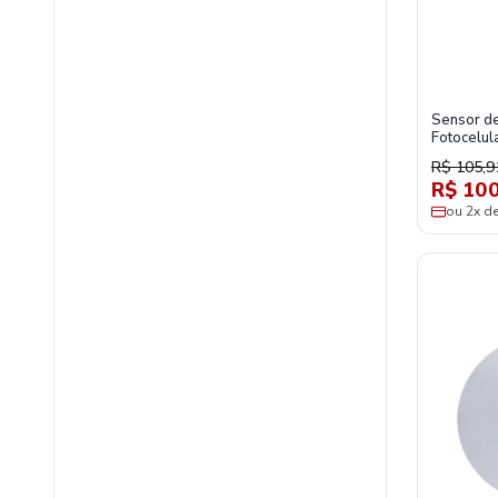
Sensor d
Fotocelul
R$ 105,9
R$ 100
ou 2x d
materiais-eletricos/componentes-e-controle-eletrico/sensores