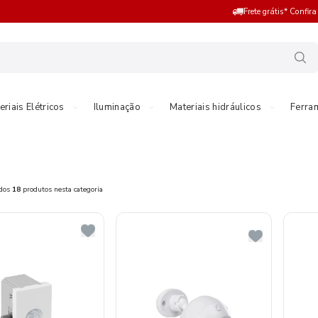
Frete grátis* Confir
eriais Elétricos
Iluminação
Materiais hidráulicos
Ferra
ados
18
produtos nesta categoria