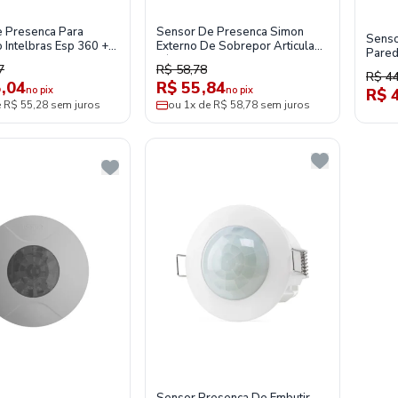
e Presenca Para
Sensor De Presenca Simon
Senso
o Intelbras Esp 360 +
Externo De Sobrepor Articulado
Pared
 Teto
C/Fotocelula 180 Bivolt Preto
7
R$ 58,78
R$ 44
,04
R$ 55,84
no pix
no pix
R$ 
e R$ 55,28 sem juros
ou 1x de R$ 58,78 sem juros