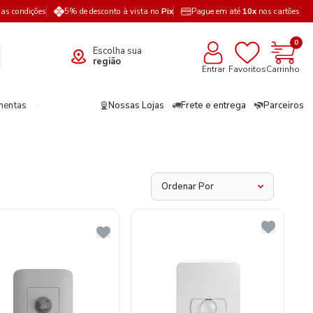
a as condições
5% de desconto à vista no
Pix
Pague em até
10x
nos cartões
0
Escolha sua
região
Entrar
Favoritos
Carrinho
mentas
Nossas Lojas
Frete e entrega
Parceiros