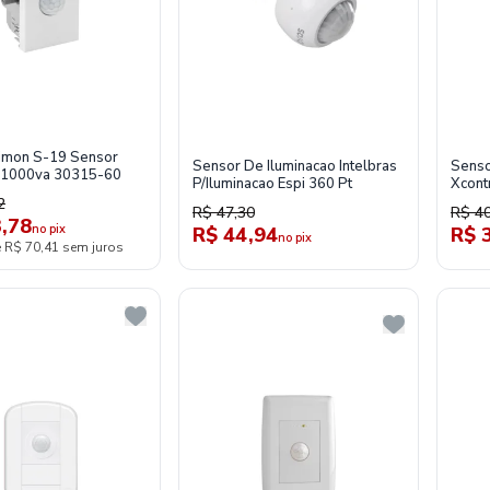
imon S-19 Sensor
Sensor De Iluminacao Intelbras
Senso
 1000va 30315-60
P/Iluminacao Espi 360 Pt
Xcont
2
R$ 47,30
R$ 40
,78
no pix
R$ 44,94
R$ 
no pix
e R$ 70,41 sem juros