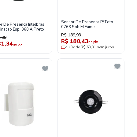
Sensor De Presenca P/Teto
r De Presenca Intelbras
0763 Sob M Fame
minacao Espi 360 A Preto
R$ 189,93
,99
R$ 180,43
no pix
31,34
no pix
ou 3x de R$ 63,31 sem juros