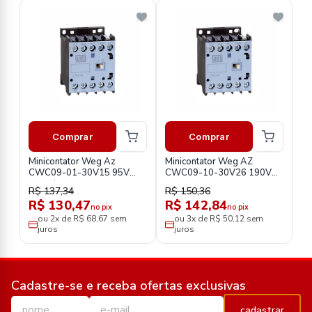
Comprar
Comprar
Minicontator Weg Az
Minicontator Weg AZ
CWC09-01-30V15 95V
CWC09-10-30V26 190V
50HZ/110V 60HZ
50HZ
R$ 137,34
R$ 150,36
R$ 130,47
R$ 142,84
no pix
no pix
ou 2x de R$ 68,67 sem
ou 3x de R$ 50,12 sem
juros
juros
Cadastre-se e receba ofertas exclusivas
cadastrar