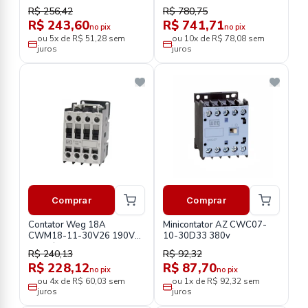
3ts33110aq1
3ts36110an2
R$ 256,42
R$ 780,75
R$ 243,60
R$ 741,71
no pix
no pix
ou 5x de R$ 51,28 sem
ou 10x de R$ 78,08 sem
juros
juros
Comprar
Comprar
Contator Weg 18A
Minicontator AZ CWC07-
CWM18-11-30V26 190V
10-30D33 380v
50HZ/220V 60HZ
R$ 240,13
R$ 92,32
R$ 228,12
R$ 87,70
no pix
no pix
ou 4x de R$ 60,03 sem
ou 1x de R$ 92,32 sem
juros
juros