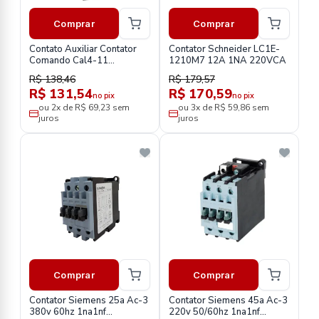
Comprar
Comprar
Contato Auxiliar Contator
Contator Schneider LC1E-
Comando Cal4-11
1210M7 12A 1NA 220VCA
1sbn010120r1011
R$ 138,46
R$ 179,57
R$ 131,54
R$ 170,59
no pix
no pix
ou 2x de R$ 69,23 sem
ou 3x de R$ 59,86 sem
juros
juros
Comprar
Comprar
Contator Siemens 25a Ac-3
Contator Siemens 45a Ac-3
380v 60hz 1na1nf
220v 50/60hz 1na1nf