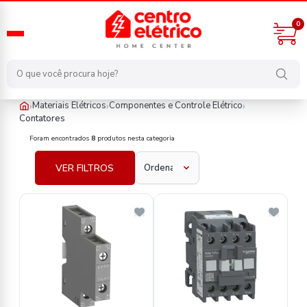
0
›
›
›
Materiais Elétricos
Componentes e Controle Elétrico
Contatores
materiais-eletricos/componentes-e-controle-eletrico/contatore
Foram encontrados
8
produtos nesta categoria
VER FILTROS