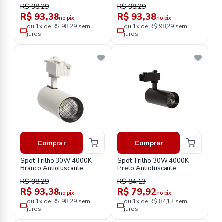
Stb303532
Stp303532
R$ 98,29
R$ 98,29
R$ 93,38
R$ 93,38
no pix
no pix
ou 1x de R$ 98,29 sem
ou 1x de R$ 98,29 sem
juros
juros
Comprar
Comprar
Spot Trilho 30W 4000K
Spot Trilho 30W 4000K
Branco Antiofuscante
Preto Antiofuscante
Stb303542
Stp303542
R$ 98,29
R$ 84,13
R$ 93,38
R$ 79,92
no pix
no pix
ou 1x de R$ 98,29 sem
ou 1x de R$ 84,13 sem
juros
juros