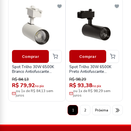
Comprar
Comprar
Spot Trilho 30W 6500K
Spot Trilho 30W 6500K
Branco Antiofuscante
Preto Antiofuscante
Stb303562
Stp303562
R$ 84,13
R$ 98,29
R$ 79,92
R$ 93,38
no pix
no pix
ou 1x de R$ 84,13 sem
ou 1x de R$ 98,29 sem
juros
juros
1
2
Próxima