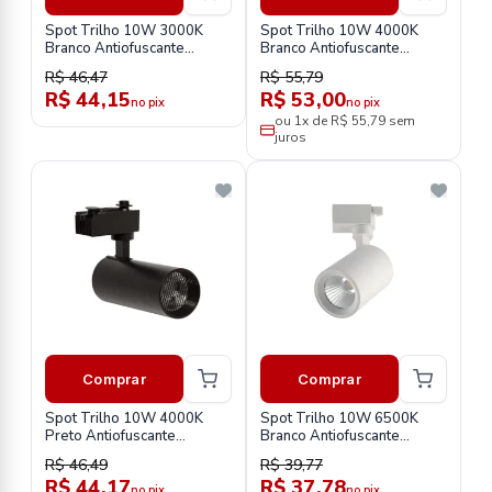
Spot Trilho 10W 3000K
Spot Trilho 10W 4000K
Branco Antiofuscante
Branco Antiofuscante
Stb103532
Stb103542
R$ 46,47
R$ 55,79
R$ 44,15
R$ 53,00
no pix
no pix
ou 1x de R$ 55,79 sem
juros
Comprar
Comprar
Spot Trilho 10W 4000K
Spot Trilho 10W 6500K
Preto Antiofuscante
Branco Antiofuscante
Stp103542
Stb103562
R$ 46,49
R$ 39,77
R$ 44,17
R$ 37,78
no pix
no pix