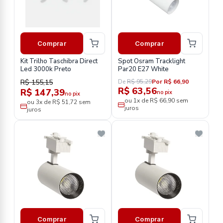
Comprar
Comprar
Kit Trilho Taschibra Direct
Spot Osram Tracklight
Led 3000k Preto
Par20 E27 White
R$ 155,15
De
R$ 95,29
Por R$ 66,90
R$ 63,56
R$ 147,39
no pix
no pix
ou 1x de R$ 66,90 sem
ou 3x de R$ 51,72 sem
juros
juros
Comprar
Comprar