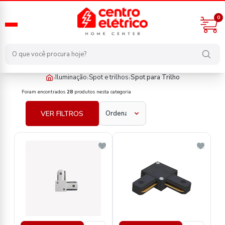
0
›
›
›
Iluminação
Spot e trilhos
Spot para Trilho
iluminacao/spot-e-trilhos/spot-para-trilho
Foram encontrados
28
produtos nesta categoria
VER FILTROS