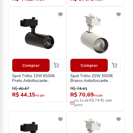
Comprar
Comprar
Spot Trilho 10W 6500K
Spot Trilho 20W 3000K
Preto Antiofuscante
Branco Antiofuscante
Stp103562
Stb203532
R$ 46,47
R$ 74,41
R$ 44,15
R$ 70,69
no pix
no pix
ou 1x de R$ 74,41 sem
juros