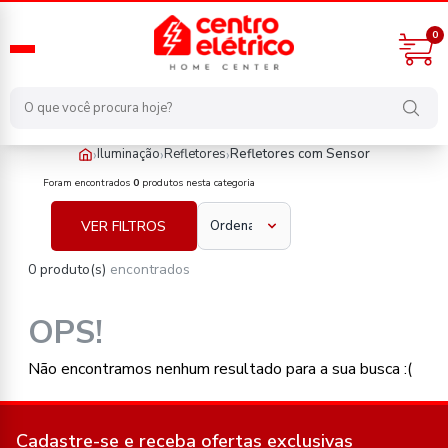
0
›
›
›
Iluminação
Refletores
Refletores com Sensor
iluminacao/refletores/refletores-com-sensor
Foram encontrados
0
produtos nesta categoria
VER FILTROS
0 produto(s)
encontrados
OPS!
Não encontramos nenhum resultado para a sua busca :(
Cadastre-se e receba ofertas exclusivas