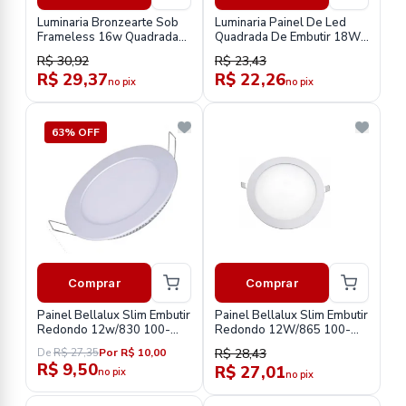
Luminaria Bronzearte Sob
Luminaria Painel De Led
Frameless 16w Quadrada
Quadrada De Embutir 18W
6500k Bivolt
Bivolt Slim Branca 3000K
R$ 30,92
R$ 23,43
R$ 29,37
R$ 22,26
no pix
no pix
63% OFF
Comprar
Comprar
Painel Bellalux Slim Embutir
Painel Bellalux Slim Embutir
Redondo 12w/830 100-
Redondo 12W/865 100-
240v
240V
De
R$ 27,35
Por R$ 10,00
R$ 28,43
R$ 9,50
R$ 27,01
no pix
no pix