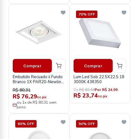
70% OFF
Comprar
Comprar
Embutido Recuado ii Fundo
Lum Led Sob 22.5X22.5 18
Branco 1X PAR20-Newline-
3000K 438350
IN50331BT
R$ 80,31
De
R$ 82,44
Por R$ 24,99
R$ 23,74
R$ 76,29
no pix
no pix
ou 1x de R$ 80,31 sem
juros
60% OFF
94% OFF