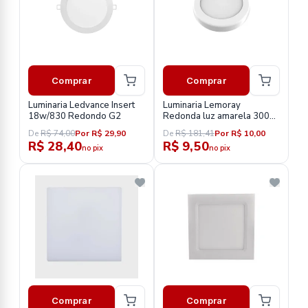
Comprar
Comprar
Luminaria Ledvance Insert
Luminaria Lemoray
18w/830 Redondo G2
Redonda luz amarela 3000k
sobrepor
De
R$ 74,00
Por R$ 29,90
De
R$ 181,41
Por R$ 10,00
R$ 28,40
R$ 9,50
no pix
no pix
Comprar
Comprar