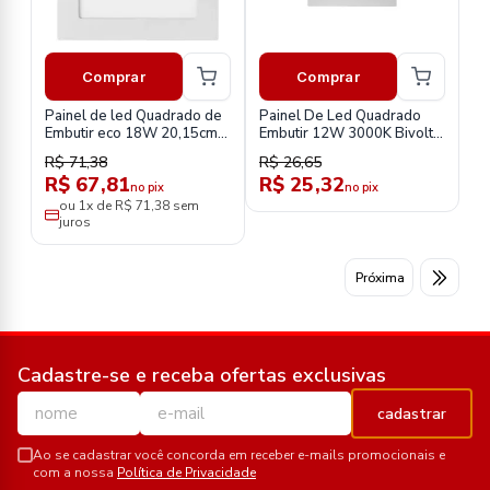
Comprar
Comprar
Painel de led Quadrado de
Painel De Led Quadrado
Embutir eco 18W 20,15cm
Embutir 12W 3000K Bivolt-
6500k-Stella
Taschibra
R$ 71,38
R$ 26,65
R$ 67,81
R$ 25,32
no pix
no pix
ou 1x de R$ 71,38 sem
juros
Próxima
Cadastre-se e receba ofertas exclusivas
cadastrar
Ao se cadastrar você concorda em receber e-mails promocionais e
com a nossa
Política de Privacidade