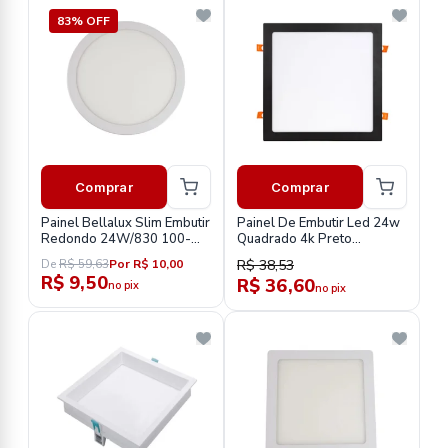
83% OFF
Comprar
Comprar
Painel Bellalux Slim Embutir
Painel De Embutir Led 24w
Redondo 24W/830 100-
Quadrado 4k Preto
240V
295x295mm Bivolt
De
R$ 59,63
Por R$ 10,00
R$ 38,53
Rl22244pt
R$ 9,50
R$ 36,60
no pix
no pix