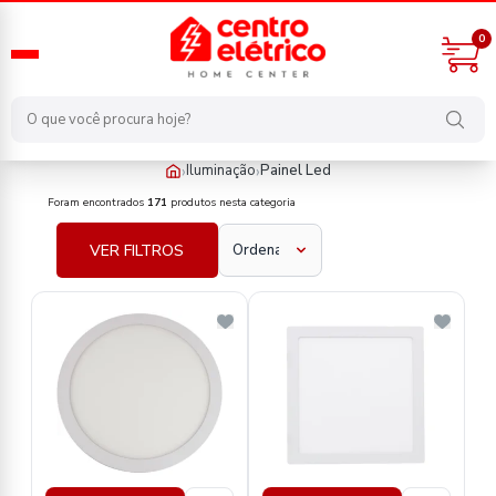
0
›
›
Iluminação
Painel Led
iluminacao/painel-led
Foram encontrados
171
produtos nesta categoria
VER FILTROS