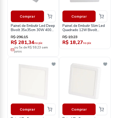
Comprar
Comprar
Painel de Embutir Led Deep
Painel de Embutir Slim Led
Bivolt 35x35cm 30W 4000K
Quadrado 12W Bivolt
Neutra-Stella-
4000K Bronzearte
R$ 296,15
R$ 19,23
STH8905BR/40
R$ 281,34
R$ 18,27
no pix
no pix
ou 5x de R$ 59,23 sem
juros
Comprar
Comprar