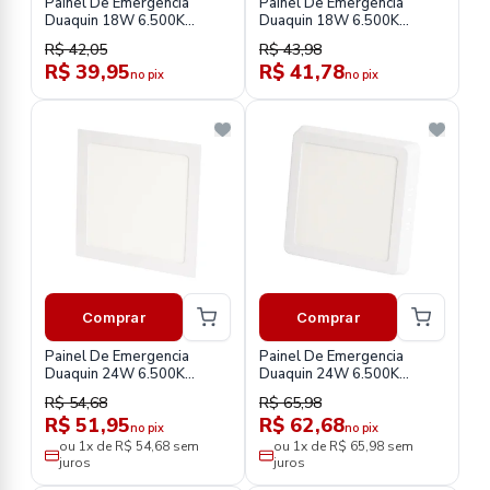
Painel De Emergencia
Painel De Emergencia
Duaquin 18W 6.500K
Duaquin 18W 6.500K
Quadrado Embutir Led
Quadrado Sobrepor Led
R$ 42,05
R$ 43,98
Premium Lpe183416
Premium Lpe183426
R$ 39,95
R$ 41,78
no pix
no pix
Comprar
Comprar
Painel De Emergencia
Painel De Emergencia
Duaquin 24W 6.500K
Duaquin 24W 6.500K
Quadrado Embutir Led
Quadrado Sobrepor Led
R$ 54,68
R$ 65,98
Premium Lpe243416
Premium Lpe243426
R$ 51,95
R$ 62,68
no pix
no pix
ou 1x de R$ 54,68 sem
ou 1x de R$ 65,98 sem
juros
juros