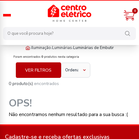
0
›
›
›
Iluminação
Luminárias
Luminárias de Embutir
iluminacao/luminarias/luminarias-de-embutir
Foram encontrados
0
produtos nesta categoria
VER FILTROS
0 produto(s)
encontrados
OPS!
Não encontramos nenhum resultado para a sua busca :(
Cadastre-se e receba ofertas exclusivas