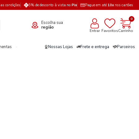
a as condições
5% de desconto à vista no
Pix
Pague em até
10x
nos cartões
0
Escolha sua
região
Entrar
Favoritos
Carrinho
mentas
Nossas Lojas
Frete e entrega
Parceiros