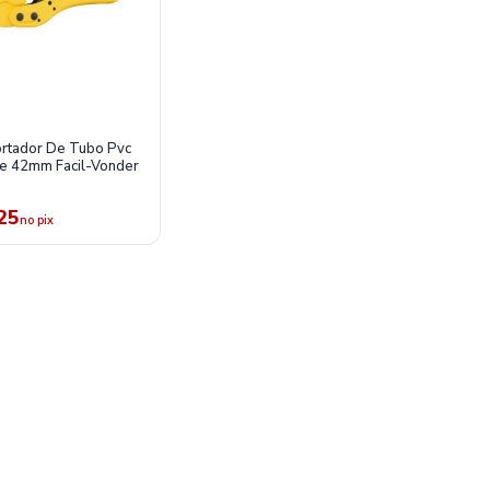
ortador De Tubo Pvc
te 42mm Facil-Vonder
25
no pix