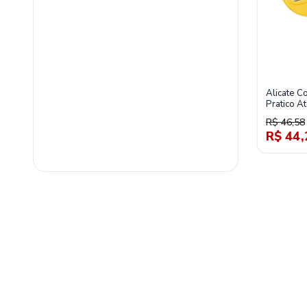
ferramentas-e-epis/ferramentas-manuais/alicate
Alicate C
Pratico A
R$ 46,58
R$ 44,