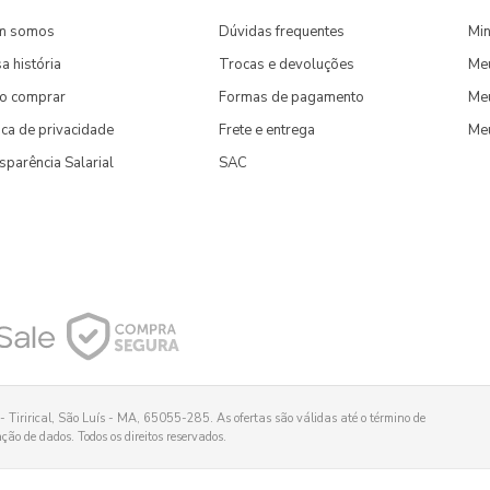
m somos
Dúvidas frequentes
Min
a história
Trocas e devoluções
Me
o comprar
Formas de pagamento
Meu
tica de privacidade
Frete e entrega
Me
sparência Salarial
SAC
 Tirirical, São Luís - MA, 65055-285. As ofertas são válidas até o término de
ão de dados. Todos os direitos reservados.