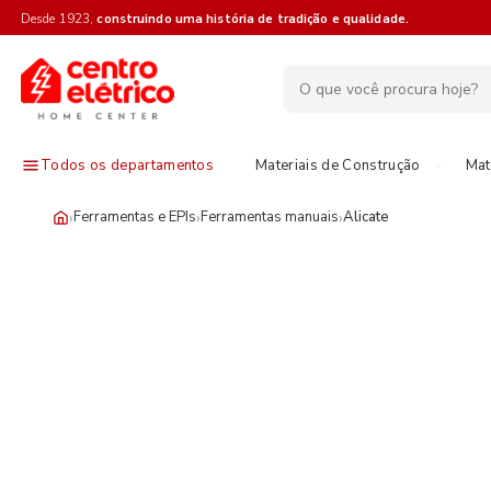
Desde 1923,
construindo uma história de tradição e qualidade.
Todos os departamentos
Materiais de Construção
Mat
›
›
›
Ferramentas e EPIs
Ferramentas manuais
Alicate