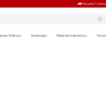
Frete grátis* Confir
eriais Elétricos
Iluminação
Materiais hidráulicos
Ferra