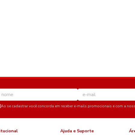
Ao se cadastrar você concorda em receber e-mails promocionais e com a nos
itucional
Ajuda e Suporte
Ár