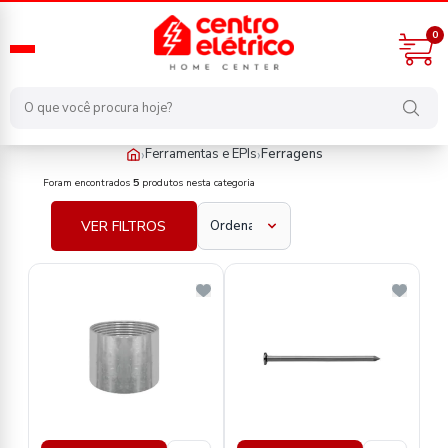
0
›
›
Ferramentas e EPIs
Ferragens
ferramentas-e-epis/ferragens
Foram encontrados
5
produtos nesta categoria
VER FILTROS