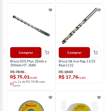
Comprar
Comprar
Broca SDS Plus 25mm x
Broca Stt Aco Rap 11/32
300mm HT 2686
Kbar1132
R$ 78,96
R$ 18,69
R$ 75,01
R$ 17,76
no pix
no pix
ou 1x de R$ 78,96 sem
juros