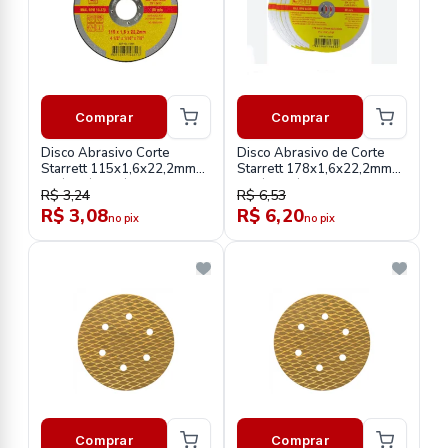
Comprar
Comprar
Disco Abrasivo Corte
Disco Abrasivo de Corte
Starrett 115x1,6x22,2mm
Starrett 178x1,6x22,2mm
4.1/2x1/16x7/8 Dac115-24
7x1/16x7/8 Dac180-24
R$ 3,24
R$ 6,53
R$ 3,08
R$ 6,20
no pix
no pix
Comprar
Comprar