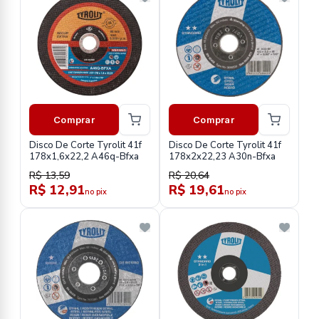
Comprar
Comprar
Disco De Corte Tyrolit 41f
Disco De Corte Tyrolit 41f
178x1,6x22,2 A46q-Bfxa
178x2x22,23 A30n-Bfxa
R$ 13,59
R$ 20,64
R$ 12,91
R$ 19,61
no pix
no pix