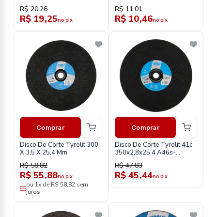
Bna12
R$ 20,26
R$ 11,01
R$ 19,25
R$ 10,46
no pix
no pix
Comprar
Comprar
Disco De Corte Tyrolit 300
Disco De Corte Tyrolit 41c
X 3,5 X 25,4 Mm
350x2,8x25,4 A46s-
Bfbsteel
R$ 58,82
R$ 47,83
R$ 55,88
R$ 45,44
no pix
no pix
ou 1x de R$ 58,82 sem
juros