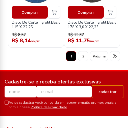
Comprar
Comprar
Disco De Corte Tyrolit Basic
Disco De Corte Tyrolit Basic
115 X 22,25
178 X 3,0 X 22,23
R$ 8,57
R$ 12,37
R$ 8,14
R$ 11,75
no pix
no pix
1
2
Próxima
Cadastre-se e receba ofertas exclusivas
cadastrar
Ao se cadastrar você concorda em receber e-mails promocionais e
com a nossa
Política de Privacidade