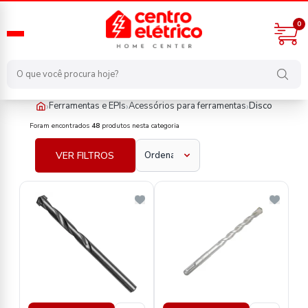
0
›
›
›
Ferramentas e EPIs
Acessórios para ferramentas
Disco
ferramentas-e-epis/acessorios-para-ferramentas/disco
Foram encontrados
48
produtos nesta categoria
VER FILTROS