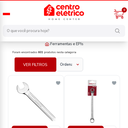
0
›
Ferramentas e EPIs
ferramentas-e-epis
Foram encontrados
601
produtos nesta categoria
VER FILTROS