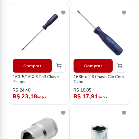
Comprar
Comprar
160-5/16 X 6 Ph3 Chave
163btx-T6 Chave Gtx Com
Philips
Cabo
R$ 24,40
R$ 18,85
R$ 23,18
R$ 17,91
no pix
no pix