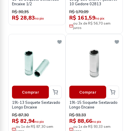
Encaixe 1/2
10 Gedore 02813
R$ 30,35
R$ 170,09
R$ 28,83
R$ 161,59
no pix
no pix
ou 3x de R$ 56,70 sem
juros
Comprar
Comprar
19l-13 Soquete Sextavado
19l-15 Soquete Sextavado
Longo Encaixe
Longo Encaixe
R$ 87,30
R$ 93,33
R$ 82,94
R$ 88,66
no pix
no pix
ou 1x de R$ 87,30 sem
ou 1x de R$ 93,33 sem