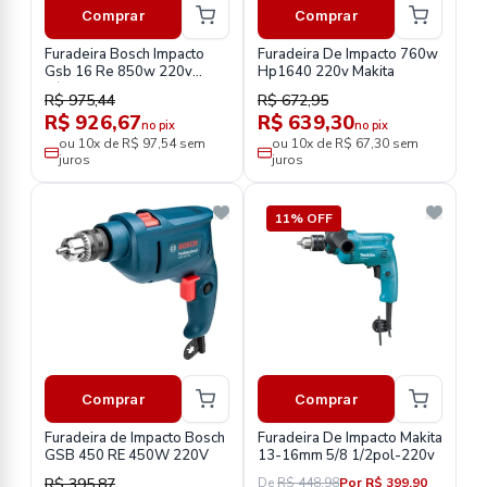
Comprar
Comprar
Furadeira Bosch Impacto
Furadeira De Impacto 760w
Gsb 16 Re 850w 220v
Hp1640 220v Makita
C/Maleta
R$ 975,44
R$ 672,95
R$ 926,67
R$ 639,30
no pix
no pix
ou 10x de R$ 97,54 sem
ou 10x de R$ 67,30 sem
juros
juros
11% OFF
Comprar
Comprar
Furadeira de Impacto Bosch
Furadeira De Impacto Makita
GSB 450 RE 450W 220V
13-16mm 5/8 1/2pol-220v
R$ 395,87
De
R$ 448,98
Por R$ 399,90