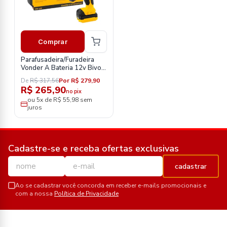
Comprar
Parafusadeira/Furadeira
Vonder A Bateria 12v Bivolt
Pfv120
De
R$ 317,56
Por R$ 279,90
R$ 265,90
no pix
ou 5x de R$ 55,98 sem
juros
Cadastre-se e receba ofertas exclusivas
cadastrar
Ao se cadastrar você concorda em receber e-mails promocionais e
com a nossa
Política de Privacidade