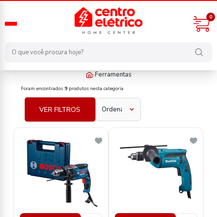
0
›
Ferramentas
Ferramentas
Foram encontrados
9
produtos nesta categoria
VER FILTROS