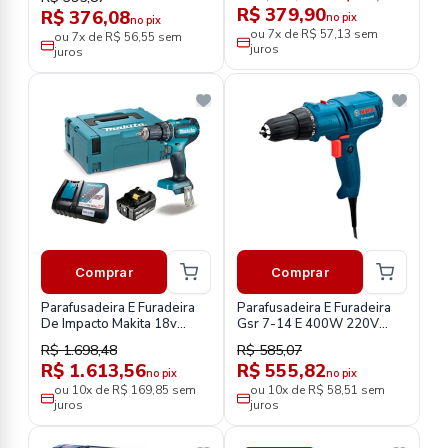
R$ 379,90
R$ 376,08
no pix
no pix
ou 7x de R$ 57,13 sem
ou 7x de R$ 56,55 sem
juros
juros
Comprar
Comprar
Parafusadeira E Furadeira
Parafusadeira E Furadeira
De Impacto Makita 18v
Gsr 7-14 E 400W 220V
Maleta E 1 Bateria 3Ah
Com Cabo De 4m-Bosch
R$ 1.698,48
R$ 585,07
Dhp485rf1j
R$ 1.613,56
R$ 555,82
no pix
no pix
ou 10x de R$ 169,85 sem
ou 10x de R$ 58,51 sem
juros
juros