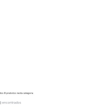
ados
0
produtos nesta categoria
)
encontrados