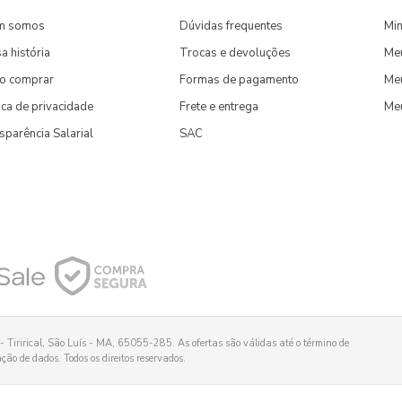
m somos
Dúvidas frequentes
Min
a história
Trocas e devoluções
Me
o comprar
Formas de pagamento
Meu
tica de privacidade
Frete e entrega
Me
sparência Salarial
SAC
 Tirirical, São Luís - MA, 65055-285. As ofertas são válidas até o término de
ão de dados. Todos os direitos reservados.