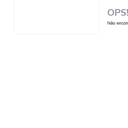
ferragens-janelas-e-portas/ferragens-para-portas-e-janelas/pux
OPS
Não encon