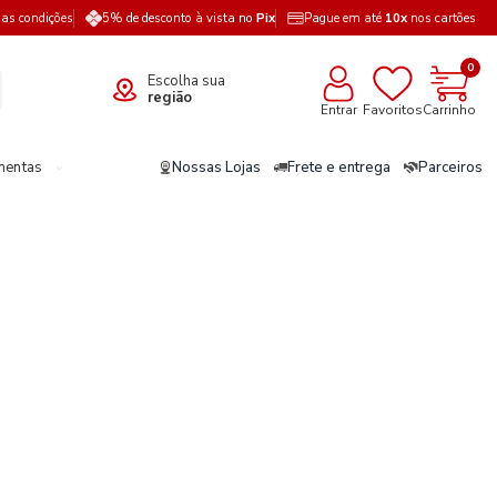
a as condições
5% de desconto à vista no
Pix
Pague em até
10x
nos cartões
0
Escolha sua
região
Entrar
Favoritos
Carrinho
mentas
Nossas Lojas
Frete e entrega
Parceiros