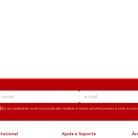
Ao se cadastrar você concorda em receber e-mails promocionais e com a nos
itucional
Ajuda e Suporte
Ár