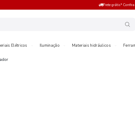
Frete grátis* Confir
eriais Elétricos
Iluminação
Materiais hidráulicos
Ferra
ador