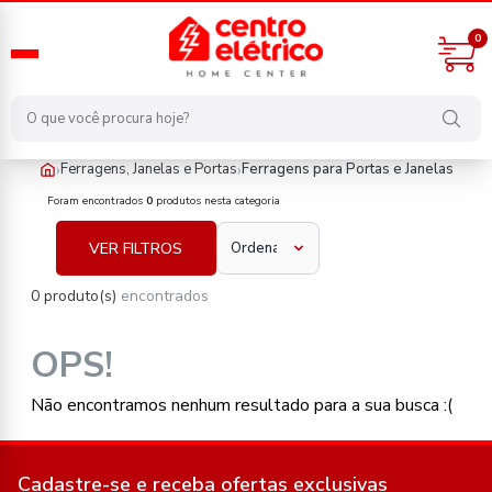
0
›
›
Ferragens, Janelas e Portas
Ferragens para Portas e Janelas
ferragens-janelas-e-portas/ferragens-para-portas-e-janelas
Foram encontrados
0
produtos nesta categoria
VER FILTROS
0 produto(s)
encontrados
OPS!
Não encontramos nenhum resultado para a sua busca :(
Cadastre-se e receba ofertas exclusivas