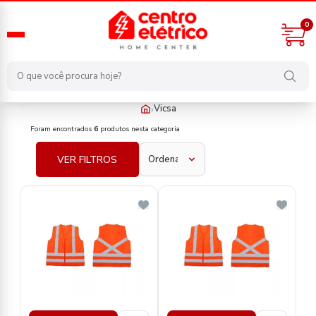
0
›
Vicsa
fabricante/vicsa
Foram encontrados
6
produtos nesta categoria
VER FILTROS