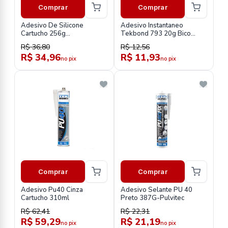
Comprar
Comprar
Adesivo De Silicone
Adesivo Instantaneo
Cartucho 256g
Tekbond 793 20g Bico
Transparente
Antientupimento
R$ 36,80
R$ 12,56
R$ 34,96
R$ 11,93
no pix
no pix
Comprar
Comprar
Adesivo Pu40 Cinza
Adesivo Selante PU 40
Cartucho 310ml
Preto 387G-Pulvitec
R$ 62,41
R$ 22,31
R$ 59,29
R$ 21,19
no pix
no pix