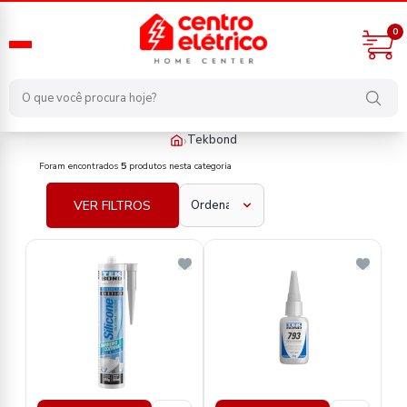
0
›
Tekbond
fabricante/tekbond
Foram encontrados
5
produtos nesta categoria
VER FILTROS