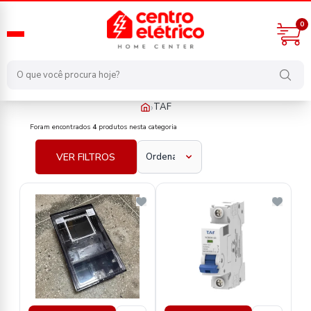
0
›
TAF
fabricante/taf
Foram encontrados
4
produtos nesta categoria
VER FILTROS