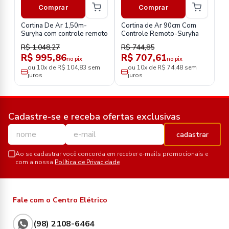
Comprar
Comprar
Cortina De Ar 1,50m-
Cortina de Ar 90cm Com
Suryha com controle remoto
Controle Remoto-Suryha
R$ 1.048,27
R$ 744,85
R$ 995,86
R$ 707,61
no pix
no pix
ou 10x de R$ 104,83 sem
ou 10x de R$ 74,48 sem
juros
juros
Cadastre-se e receba ofertas exclusivas
cadastrar
Ao se cadastrar você concorda em receber e-mails promocionais e
com a nossa
Política de Privacidade
Fale com o Centro Elétrico
(98) 2108-6464