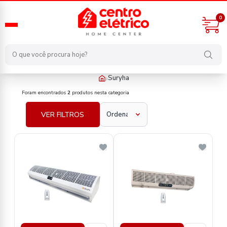
0
›
Suryha
fabricante/suryha
Foram encontrados
2
produtos nesta categoria
VER FILTROS