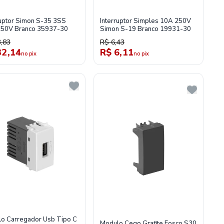
ruptor Simon S-35 3SS
Interruptor Simples 10A 250V
50V Branco 35937-30
Simon S-19 Branco 19931-30
,83
R$ 6,43
32,14
R$ 6,11
no pix
no pix
o Carregador Usb Tipo C
Modulo Cego Grafite Fosco S30