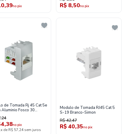
10,39
R$ 8,50
no pix
no pix
o de Tomada Rj 45 Cat 5e
Modulo de Tomada RJ45 Cat 5
 Aluminio Fosco 30
S-19 Branco-Simon
2-34
,24
R$ 42,47
54,38
no pix
R$ 40,35
no pix
1x de R$ 57,24 sem juros