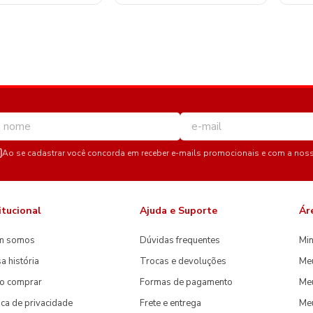
Ao se cadastrar você concorda em receber e-mails promocionais e com a nos
itucional
Ajuda e Suporte
Ár
m somos
Dúvidas frequentes
Min
a história
Trocas e devoluções
Me
o comprar
Formas de pagamento
Meu
tica de privacidade
Frete e entrega
Me