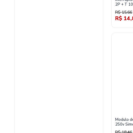
2P + T 1
R$ 15,66
R$ 14,
Modulo d
250v Simo
30426-3
R$ 18,46