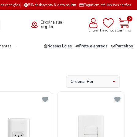
a as condições
5% de desconto à vista no
Pix
Pague em até
10x
nos cartões
0
Escolha sua
região
Entrar
Favoritos
Carrinho
mentas
Nossas Lojas
Frete e entrega
Parceiros