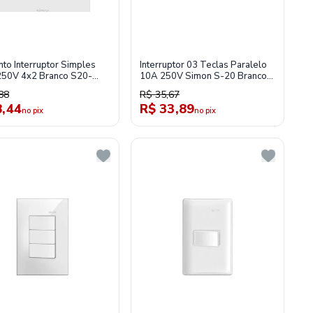
nto Interruptor Simples
Interruptor 03 Teclas Paralelo
50V 4x2 Branco S20-
10A 250V Simon S-20 Branco
n
20938-30
88
R$ 35,67
8,44
R$ 33,89
no pix
no pix