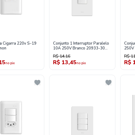
a Cigarra 220v S-19
Conjunto 1 Interruptor Paralelo
Conju
imon
10A 250V Branco 20933-30
250V 
S20-Simon
Simo
R$ 14,16
R$ 11
15
R$ 13,45
R$ 
no pix
no pix