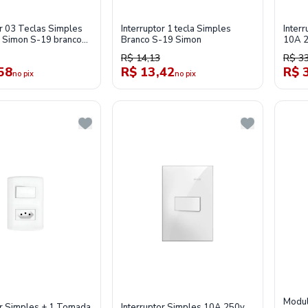
or 03 Teclas Simples
Interruptor 1 tecla Simples
Inter
 Simon S-19 branco
Branco S-19 Simon
10A 2
0
R$ 14,13
R$ 33
58
R$ 13,42
R$ 
no pix
no pix
Modul
or Simples + 1 Tomada
Interruptor Simples 10A 250v