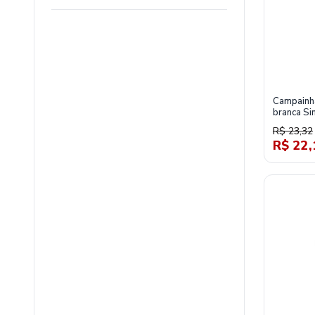
Campainh
branca S
R$ 23,32
R$ 22,