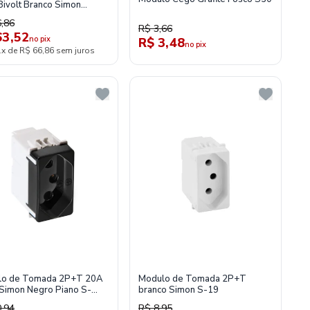
Bivolt Branco Simon
20
,86
R$ 3,66
63,52
no pix
R$ 3,48
no pix
1x de R$ 66,86 sem juros
lo de Tomada 2P+T 20A
Modulo de Tomada 2P+T
Simon Negro Piano S-
branco Simon S-19
0 19427-37
,94
R$ 8,95