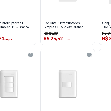
 Interruptores E
Conjunto 3 Interruptores
Conju
imples 10A Branco
Simples 10A 250V Branco
10A/2
-Simon
20937-30 S20-Simon
Simo
R$ 26,86
R$ 8,
71
R$ 25,52
R$ 
no pix
no pix