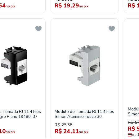
54
R$ 19,29
R$ 
no pix
no pix
Modul
 Tomada RJ 11 4 Fios
Modulo de Tomada RJ 11 4 Fios
Simon
gro Piano 19480-37
Simon Aluminio Fosco 30
3048
30480-34
R$ 57
R$ 25,38
R$ 
10
R$ 24,11
no pix
no pix
ou 