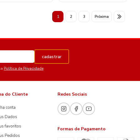
1
2
3
Próxima
cadastrar
sa
Política de Privacidade
ea do Cliente
Redes Sociais
ha conta
us Dados
s favoritos
Formas de Pagamento
us Pedidos