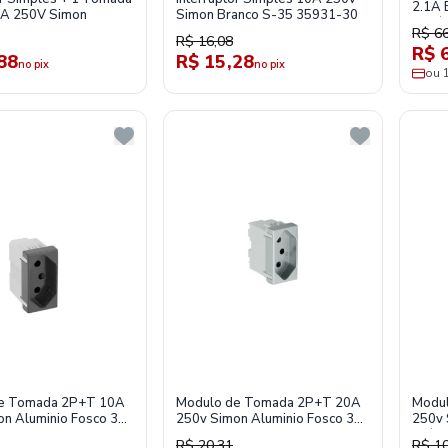
2.1A 
0A 250V Simon
Simon Branco S-35 35931-30
S19/
R$ 66
R$ 16,08
R$ 
88
R$ 15,28
no pix
no pix
ou 
e Tomada 2P+T 10A
Modulo de Tomada 2P+T 20A
Modu
n Aluminio Fosco 30
250v Simon Aluminio Fosco 30
250v 
4
30427-34
19/2
R$ 20,31
R$ 10