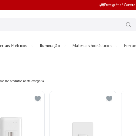
Frete grátis* Confir
eriais Elétricos
Iluminação
Materiais hidráulicos
Ferra
ados
62
produtos nesta categoria