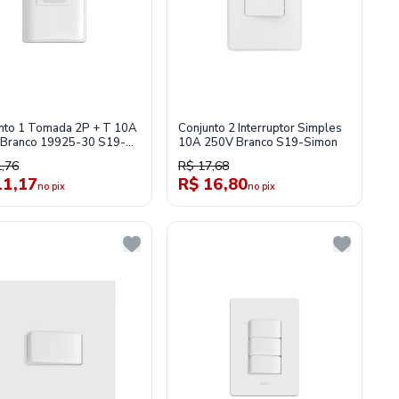
nto 1 Tomada 2P + T 10A
Conjunto 2 Interruptor Simples
Branco 19925-30 S19-
10A 250V Branco S19-Simon
n
,76
R$ 17,68
11,17
R$ 16,80
no pix
no pix