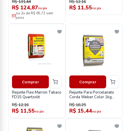
R$ 131,44
R$ 12,16
R$ 124,87
R$ 11,55
no pix
no pix
ou 2x de R$ 65,72 sem
juros
Comprar
Comprar
Rejunte Flex Marron Tabaco
Rejunte Para Porcelanato
FD15 Quartzolit
Corda Weber Color 1kg
Quartzolit
R$ 12,16
R$ 16,25
R$ 11,55
R$ 15,44
no pix
no pix