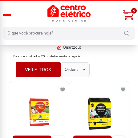
0
›
Quartzolit
fabricante/quartzolit
Foram encontrados
29
produtos nesta categoria
VER FILTROS