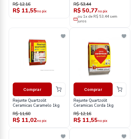
R$ 12,16
R$ 53,44
R$ 11,55
R$ 50,77
no pix
no pix
ou 1x de R$ 53,44 sem
juros
Comprar
Comprar
Rejunte Quartzolit
Rejunte Quartzolit
Ceramicas Caramelo 1kg
Ceramicas Corda 1kg
R$ 11,60
R$ 12,16
R$ 11,02
R$ 11,55
no pix
no pix