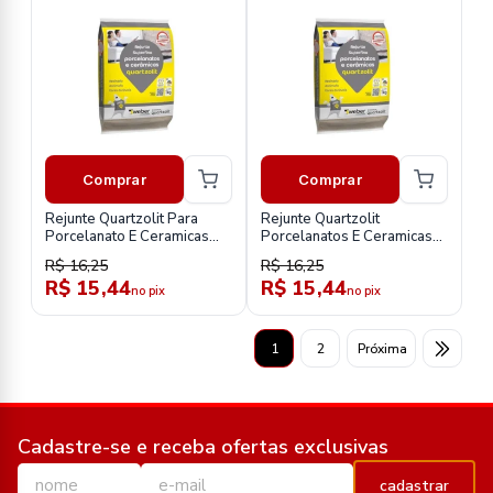
Comprar
Comprar
Rejunte Quartzolit Para
Rejunte Quartzolit
Porcelanato E Ceramicas
Porcelanatos E Ceramicas
Bege
Argila 1kg
R$ 16,25
R$ 16,25
R$ 15,44
R$ 15,44
no pix
no pix
1
2
Próxima
Cadastre-se e receba ofertas exclusivas
cadastrar