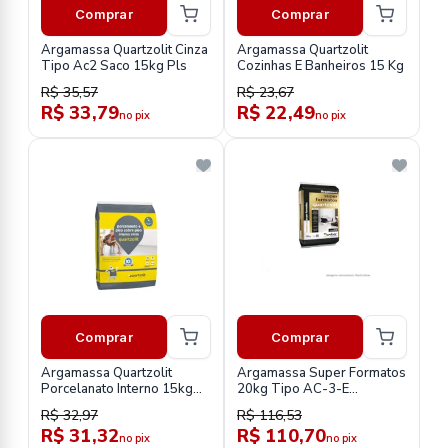
Comprar
Comprar
Argamassa Quartzolit Cinza
Argamassa Quartzolit
Tipo Ac2 Saco 15kg Pls
Cozinhas E Banheiros 15 Kg
R$ 35,57
R$ 23,67
R$ 33,79
R$ 22,49
no pix
no pix
Comprar
Comprar
Argamassa Quartzolit
Argamassa Super Formatos
Porcelanato Interno 15kg
20kg Tipo AC-3-E
Piso Sobre Piso Cinza Saco
Quartzolit
R$ 32,97
R$ 116,53
Plastico
R$ 31,32
R$ 110,70
no pix
no pix