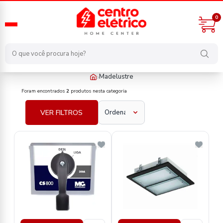
0
›
Madelustre
fabricante/madelustre
Foram encontrados
2
produtos nesta categoria
VER FILTROS