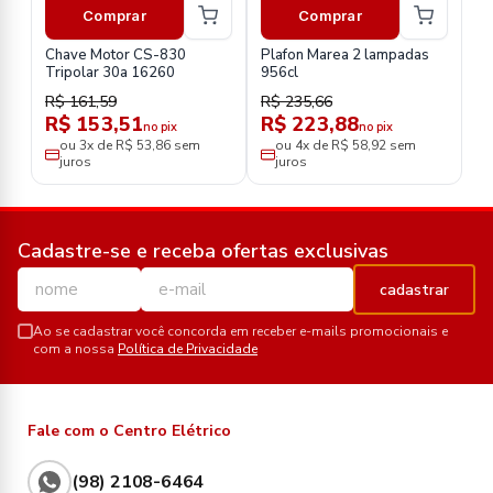
Comprar
Comprar
Chave Motor CS-830
Plafon Marea 2 lampadas
Tripolar 30a 16260
956cl
R$ 161,59
R$ 235,66
R$ 153,51
R$ 223,88
no pix
no pix
ou 3x de R$ 53,86 sem
ou 4x de R$ 58,92 sem
juros
juros
Cadastre-se e receba ofertas exclusivas
cadastrar
Ao se cadastrar você concorda em receber e-mails promocionais e
com a nossa
Política de Privacidade
Fale com o Centro Elétrico
(98) 2108-6464