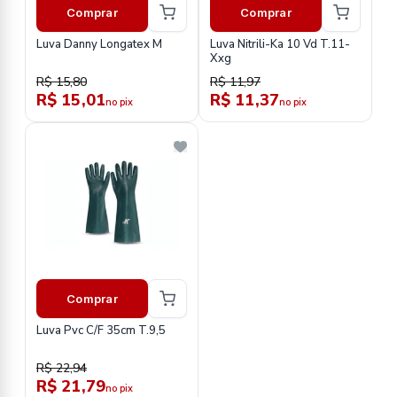
Comprar
Comprar
Luva Danny Longatex M
Luva Nitrili-Ka 10 Vd T.11-
Xxg
R$ 15,80
R$ 11,97
R$ 15,01
R$ 11,37
no pix
no pix
Comprar
Luva Pvc C/F 35cm T.9,5
R$ 22,94
R$ 21,79
no pix