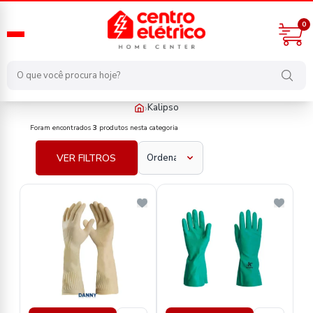
0
›
Kalipso
fabricante/kalipso
Foram encontrados
3
produtos nesta categoria
VER FILTROS