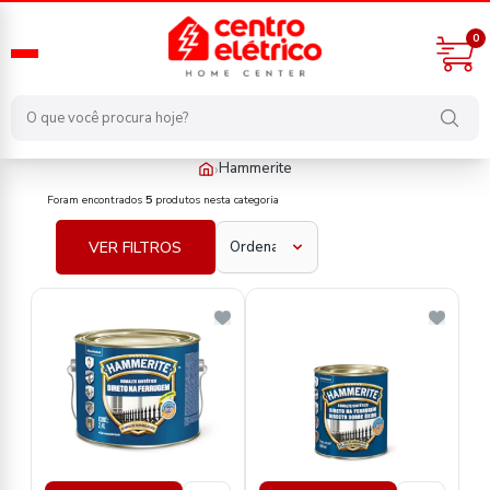
0
›
Hammerite
fabricante/hammerite
Foram encontrados
5
produtos nesta categoria
VER FILTROS