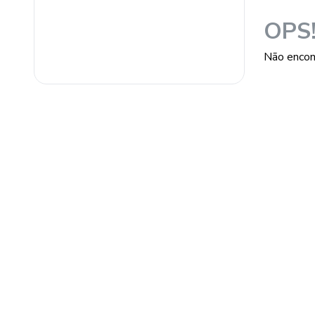
fabricante/evus
OPS
Não encon