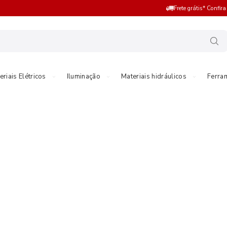
Frete grátis* Confir
eriais Elétricos
Iluminação
Materiais hidráulicos
Ferra