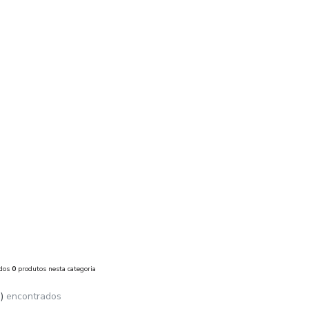
ados
0
produtos nesta categoria
)
encontrados