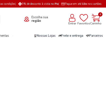
a as condições
5% de desconto à vista no
Pix
Pague em até
10x
nos cartões
0
Escolha sua
região
Entrar
Favoritos
Carrinho
mentas
Nossas Lojas
Frete e entrega
Parceiros