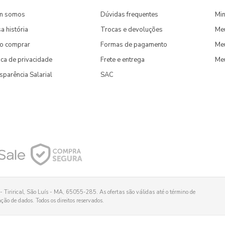
m somos
Dúvidas frequentes
Min
a história
Trocas e devoluções
Me
o comprar
Formas de pagamento
Meu
tica de privacidade
Frete e entrega
Me
sparência Salarial
SAC
 Tirirical, São Luís - MA, 65055-285. As ofertas são válidas até o término de
ão de dados. Todos os direitos reservados.