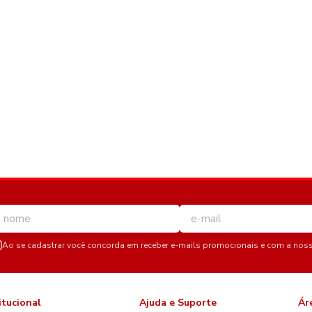
Ao se cadastrar você concorda em receber e-mails promocionais e com a nos
itucional
Ajuda e Suporte
Ár