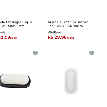
ela Tartaruga Duaquin
Arandela Tartaruga Duaquin
0W 6.500K Preto
Led 15W 3.000K Branco
0326
Tl015313
,15
R$ 31,56
21,99
R$ 29,98
no pix
no pix