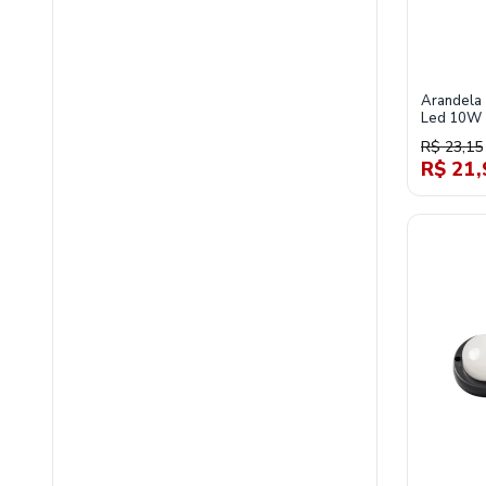
Arandela 
Led 10W 
Tl01032
R$ 23,15
R$ 21,