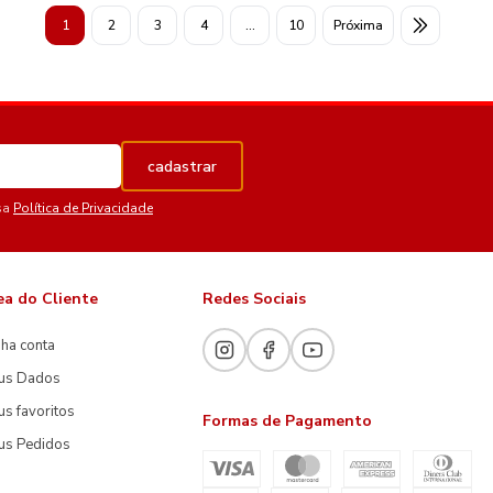
1
2
3
4
...
10
Próxima
cadastrar
sa
Política de Privacidade
ea do Cliente
Redes Sociais
ha conta
us Dados
s favoritos
Formas de Pagamento
us Pedidos