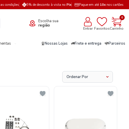
a as condições
5% de desconto à vista no
Pix
Pague em até
10x
nos cartões
0
Escolha sua
região
Entrar
Favoritos
Carrinho
mentas
Nossas Lojas
Frete e entrega
Parceiros