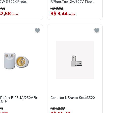
0W 6.500K Preto
P/Fluor.Tub.-2A/600V Tipo
0326
Soquete Pino Fixo Pr Mt1013
,82
R$ 3,62
42,58
R$ 3,44
no pix
no pix
 Reforc E-27 4A/250V Br
Conector L Branco Stclb3520
3 Uni
78
R$ 12,07