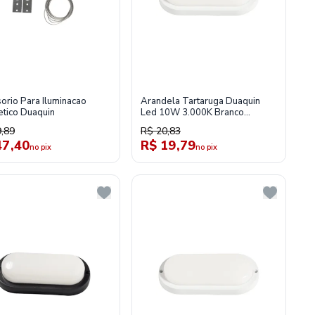
orio Para Iluminacao
Arandela Tartaruga Duaquin
tico Duaquin
Led 10W 3.000K Branco
Tl010313
,89
R$ 20,83
47,40
R$ 19,79
no pix
no pix