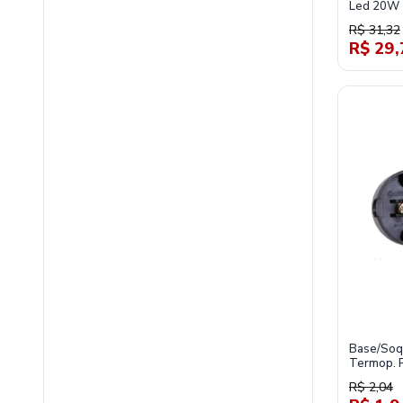
Led 20W 
Tl02032
R$ 31,32
R$ 29,
Base/Soq
Termop. 
R$ 2,04