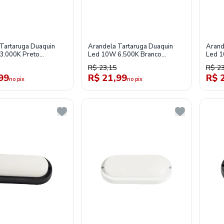
Tartaruga Duaquin
Arandela Tartaruga Duaquin
Arand
3.000K Preto
Led 10W 6.500K Branco
Led 1
3
Tl010316
Tl01
R$ 23,15
R$ 23
99
R$ 21,99
R$ 
no pix
no pix