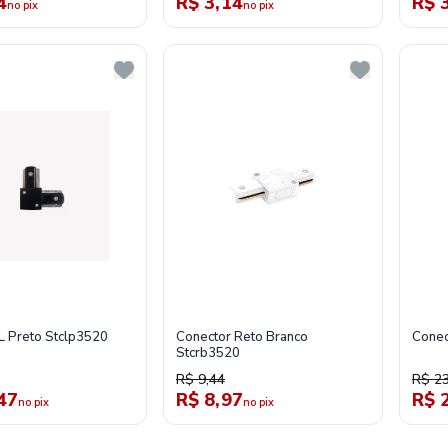
4
R$ 3,14
R$ 
no pix
no pix
L Preto Stclp3520
Conector Reto Branco
Conec
Stcrb3520
R$ 9,44
R$ 23
47
R$ 8,97
R$ 
no pix
no pix