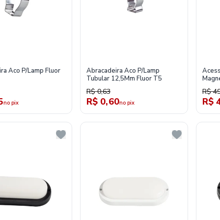
ra Aco P/Lamp Fluor
Abracadeira Aco P/Lamp
Acess
Tubular 12,5Mm Fluor T5
Magne
R$ 0,63
R$ 49
5
R$ 0,60
R$ 
no pix
no pix