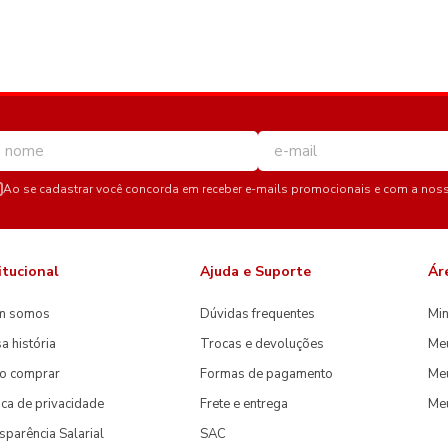
Ao se cadastrar você concorda em receber e-mails promocionais e com a nos
itucional
Ajuda e Suporte
Ár
m somos
Dúvidas frequentes
Min
a história
Trocas e devoluções
Me
o comprar
Formas de pagamento
Meu
tica de privacidade
Frete e entrega
Me
sparência Salarial
SAC