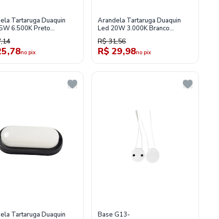
ela Tartaruga Duaquin
Arandela Tartaruga Duaquin
5W 6.500K Preto
Led 20W 3.000K Branco
5326
Tl020313
,14
R$ 31,56
25,78
R$ 29,98
no pix
no pix
ela Tartaruga Duaquin
Base G13-