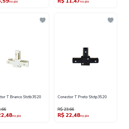
3,59
R$ 11,47
no pix
no pix
tor T Branco Stctb3520
Conector T Preto Stctp3520
,66
R$ 23,66
22,48
R$ 22,48
no pix
no pix