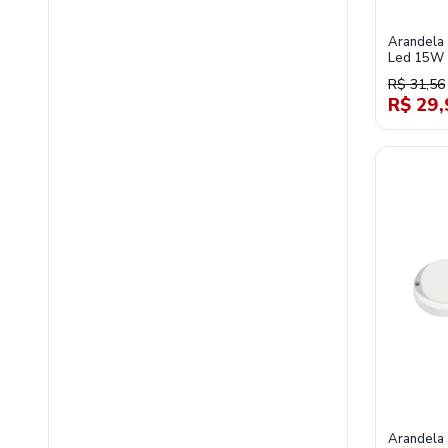
Arandela 
Led 15W 
Tl01532
R$ 31,56
R$ 29,
fabricante/duaquin
Arandela 