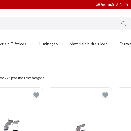
Frete grátis* Confir
eriais Elétricos
Iluminação
Materiais hidráulicos
Ferra
ados
222
produtos nesta categoria