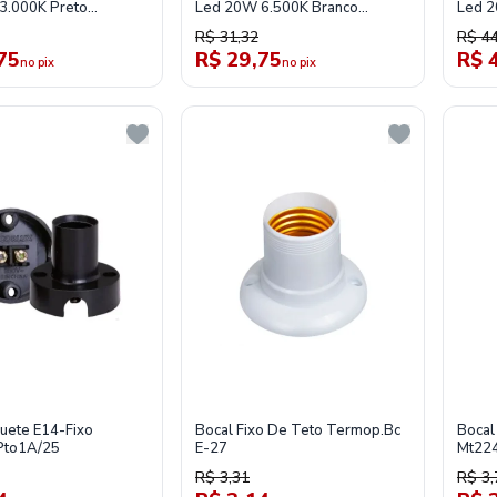
3.000K Preto
Led 20W 6.500K Branco
Led 2
3
Tl020316
Tl02
R$ 31,32
R$ 44
75
R$ 29,75
R$ 
no pix
no pix
uete E14-Fixo
Bocal Fixo De Teto Termop.Bc
Bocal
Pto1A/25
E-27
Mt224
R$ 3,31
R$ 3,